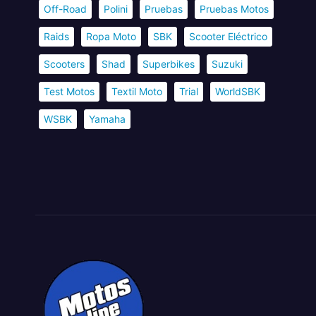
Off-Road
Polini
Pruebas
Pruebas Motos
Raids
Ropa Moto
SBK
Scooter Eléctrico
Scooters
Shad
Superbikes
Suzuki
Test Motos
Textil Moto
Trial
WorldSBK
WSBK
Yamaha