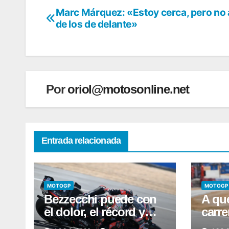
Marc Márquez: «Estoy cerca, pero no a
Navegación
de los de delante»
de
entradas
Por
oriol@motosonline.net
Entrada relacionada
MOTOGP
MOTOGP
Bezzecchi puede con
A qué
el dolor, el récord y
carre
con todos
clasi