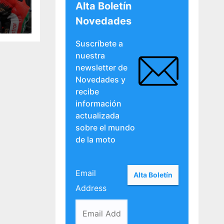
Alta Boletín
Novedades
Suscríbete a
nuestra
newsletter de
Novedades y
recibe
información
actualizada
sobre el mundo
de la moto
Email
Address