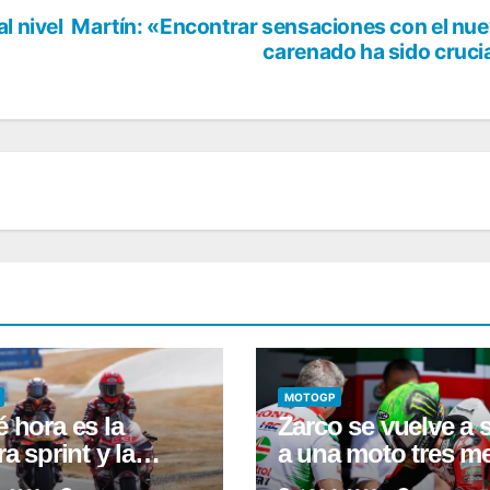
l nivel
Martín: «Encontrar sensaciones con el nu
carenado ha sido cruci
MOTOGP
 hora es la
Zarco se vuelve a 
ra sprint y la
a una moto tres m
ficación de
después de su gra