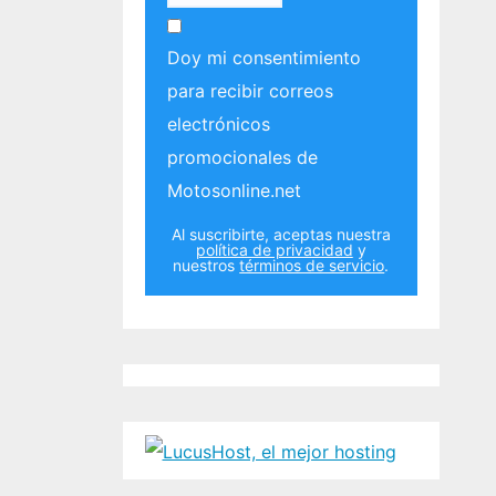
Doy mi consentimiento
para recibir correos
electrónicos
promocionales de
Motosonline.net
Al suscribirte, aceptas nuestra
política de privacidad
y
nuestros
términos de servicio
.