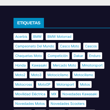
ETIQUETAS
Acerbis
BMW
BMW Motorrad
Campeonato Del Mundo
Casco Moto
Cascos
Chaquetas Moto
Competición
Dakar
Enduro
Honda
Kawasaki
Mercado Moto
Mmotorsport
Moto2
Moto3
Motociclismo
Motocilismo
Motocross
MotoGP
Motorsport
Motos
Movilidad Eléctrica
MX
Novedades Kawasaki
Novedades Motos
Novedades Scooters