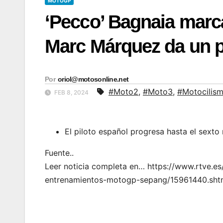
MOTOGP
‘Pecco’ Bagnaia marc
Marc Márquez da un pa
Por
oriol@motosonline.net
#Moto2
,
#Moto3
,
#Motocilis
FEB 8, 2024
El piloto español progresa hasta el sexto
Fuente..
Leer noticia completa en… https://www.rtve
entrenamientos-motogp-sepang/15961440.sht