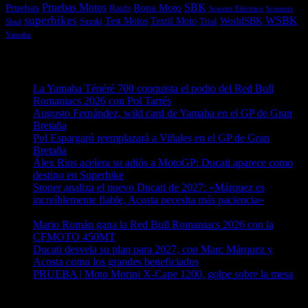
Pruebas
Pruebas Motos
SBK
Ropa Moto
Raids
Scooters
Scooter Eléctrico
superbikes
WSBK
Textil Moto
WorldSBK
Test Motos
Suzuki
Trial
Shad
Yamaha
Entradas recientes
La Yamaha Ténéré 700 conquista el podio del Red Bull
Romaniacs 2026 con Pol Tarrés
06/08/2026
Augusto Fernández, wild card de Yamaha en el GP de Gran
Bretaña
06/08/2026
Pol Espargaró reemplazará a Viñales en el GP de Gran
Bretaña
06/08/2026
Álex Rins acelera su adiós a MotoGP: Ducati aparece como
destino en Superbike
04/08/2026
Stoner analiza el nuevo Ducati de 2027: «Márquez es
increíblemente fiable, Acosta necesita más paciencia»
04/08/2026
Mario Román gana la Red Bull Romaniacs 2026 con la
CFMOTO 450MT
04/08/2026
Ducati desvela su plan para 2027, con Marc Márquez y
Acosta como los grandes beneficiados
04/08/2026
PRUEBA | Moto Morini X-Cape 1200, golpe sobre la mesa
04/08/2026