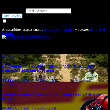
Email Address
Doy mi consentimiento para recibir correos electrónicos
promocionales de Motosonline.net
Al suscribirte, aceptas nuestra
política de privacidad
y nuestros
términos de
servicio
.
También te puede interesar...
Motogp
La Yamaha Ténéré 700 conquista el podio del Red Bull
Romaniacs 2026 con Pol Tarrés
06/08/2026
oriol@motosonline.net
Motogp
Augusto Fernández, wild card de Yamaha en el GP de Gran
Bretaña
06/08/2026
oriol@motosonline.net