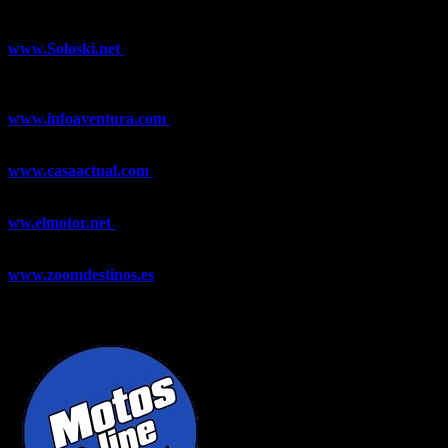
¿Ya conoces nuestra red de portales?
www.Soloski.net
Noticias y artículos sobre Deportes de Invierno,
Esquí, Snowboard, Esquí de Fondo, Esquí de Travesía, Estaciones
de Esquí, Meteorología,...
www.infoaventura.com
Toda la información sobre Mountain Bike
y Trail Running, competiciones, noticias, novedades,...
www.casaactual.com
El portal de referencia de lifestyle con
noticias y artículos sobre Decoración, Moda, Bricolaje, Recetas, ...
ww.elmotor.net
Tu web de coches en internet con noticias,
novedades, pruebas y mucho más...
www.zoomdestinos.es
Encuentra información sobre destinos de
viajes entre miles de artículos y consejos para disfrutar de tus
vacaciones y tiempo libre.