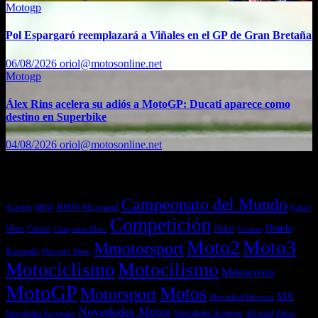
Motogp
Pol Espargaró reemplazará a Viñales en el GP de Gran Bretaña
06/08/2026
oriol@motosonline.net
Motogp
Álex Rins acelera su adiós a MotoGP: Ducati aparece como
destino en Superbike
04/08/2026
oriol@motosonline.net
Etiquetas
Campeonato del Mundo
Acerbis
BMW Motorrad
Casco
BMW
Competición
Honda
Moto
Dakar
Cascos
Chaquetas Moto
Enduro
Moto2
Moto3
Mmotorsport
Kawasaki
Mercado Moto
Motociclismo
Motocilismo
Motocross
MotoGP
Motos
Motorsport
MX
Movilidad Eléctrica
Novedades Motos
off-road
Novedades Scooters
Polini
Novedades Kawasaki