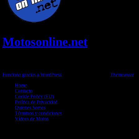
Motosonline.net
Toda la información del mundo de la Moto en una sola web,
Pruebas, Novedades, Artículos y competición.
Funciona gracias a WordPress
|
Theme: News Live by
Themeansar
.
Home
Contacto
Cookie Policy (EU)
Política de Privacidad
Quienes Somos
Términos y condiciones
Vídeos de Motos