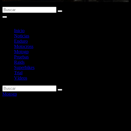
Inicio
Noticias
Enduro
Motocross
Motogp
Pruebas
Raids
Superbikes
Trial
Vídeos
Motogp
Di Giannantonio: «Las motos
no cambian tanto de un año
para otro»