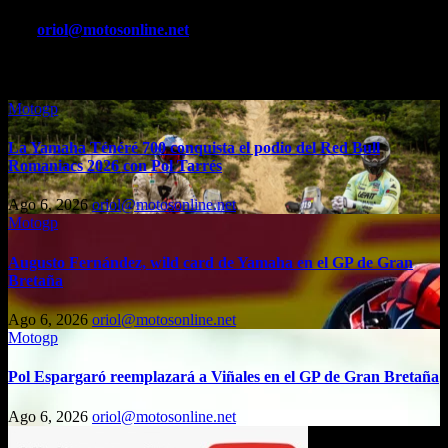
entradas
Por
oriol@motosonline.net
Entrada relacionada
Motogp
La Yamaha Ténéré 700 conquista el podio del Red Bull
Romaniacs 2026 con Pol Tarrés
Ago 6, 2026
oriol@motosonline.net
Motogp
Augusto Fernández, wild card de Yamaha en el GP de Gran
Bretaña
Ago 6, 2026
oriol@motosonline.net
Motogp
Pol Espargaró reemplazará a Viñales en el GP de Gran Bretaña
Ago 6, 2026
oriol@motosonline.net