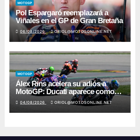
MOTOGP
Pol Espargaró reemplazará a
Viñales en el GP de Gran Bretaña
06/08/2026
ORIOL@MOTOSONLINE.NET
MOTOGP
Álex Rins acelera su adiós a
MotoGP: Ducati aparece como
destino en Superbike
04/08/2026
ORIOL@MOTOSONLINE.NET