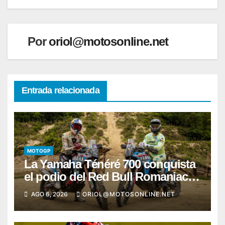
entradas
Por
oriol@motosonline.net
Entrada relacionada
MOTOGP
La Yamaha Ténéré 700 conquista
el podio del Red Bull Romaniacs
2026 con Pol Tarrés
AGO 6, 2026
ORIOL@MOTOSONLINE.NET