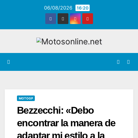
Saltar
06/08/2026
16:20
al
contenido
MOTOGP
Bezzecchi: «Debo
encontrar la manera de
adaptar mi estilo a la