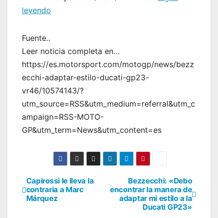
leyendo
Fuente..
Leer noticia completa en…
https://es.motorsport.com/motogp/news/bezz
ecchi-adaptar-estilo-ducati-gp23-
vr46/10574143/?
utm_source=RSS&utm_medium=referral&utm_c
ampaign=RSS-MOTO-
GP&utm_term=News&utm_content=es
Capirossi le lleva la
Bezzecchi: «Debo
Navegación
contraria a Marc
encontrar la manera de
Márquez
adaptar mi estilo a la
de
Ducati GP23»