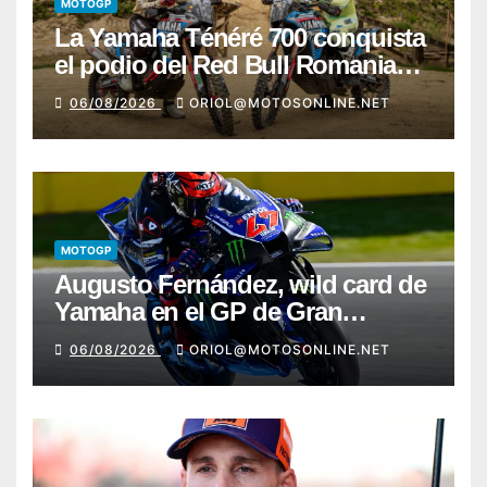
MOTOGP
La Yamaha Ténéré 700 conquista
el podio del Red Bull Romaniacs
2026 con Pol Tarrés
06/08/2026
ORIOL@MOTOSONLINE.NET
MOTOGP
Augusto Fernández, wild card de
Yamaha en el GP de Gran
Bretaña
06/08/2026
ORIOL@MOTOSONLINE.NET