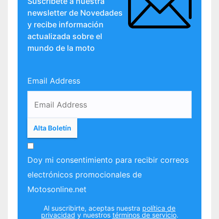
Suscríbete a nuestra
newsletter de Novedades
y recibe información
actualizada sobre el
mundo de la moto
Email Address
Doy mi consentimiento para recibir correos
electrónicos promocionales de
Motosonline.net
Al suscribirte, aceptas nuestra
política de
privacidad
y nuestros
términos de servicio
.