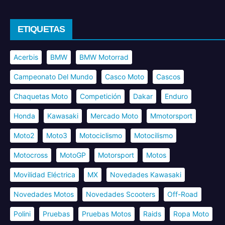
ETIQUETAS
Acerbis
BMW
BMW Motorrad
Campeonato Del Mundo
Casco Moto
Cascos
Chaquetas Moto
Competición
Dakar
Enduro
Honda
Kawasaki
Mercado Moto
Mmotorsport
Moto2
Moto3
Motociclismo
Motocilismo
Motocross
MotoGP
Motorsport
Motos
Movilidad Eléctrica
MX
Novedades Kawasaki
Novedades Motos
Novedades Scooters
Off-Road
Polini
Pruebas
Pruebas Motos
Raids
Ropa Moto