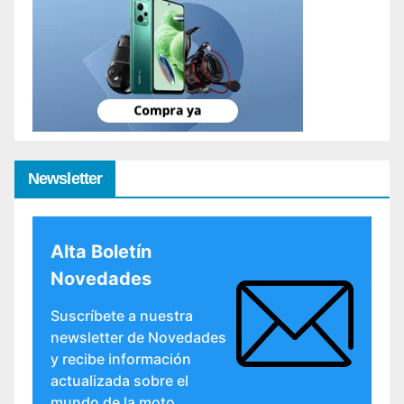
Newsletter
Alta Boletín
Novedades
Suscríbete a nuestra
newsletter de Novedades
y recibe información
actualizada sobre el
mundo de la moto