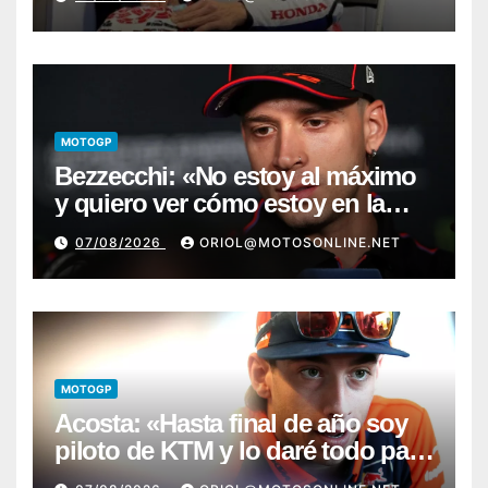
MOTOGP
Bezzecchi: «No estoy al máximo
y quiero ver cómo estoy en la
moto; desde Aragón será una
07/08/2026
ORIOL@MOTOSONLINE.NET
guerra»
MOTOGP
Acosta: «Hasta final de año soy
piloto de KTM y lo daré todo para
conseguir mi primera victoria»