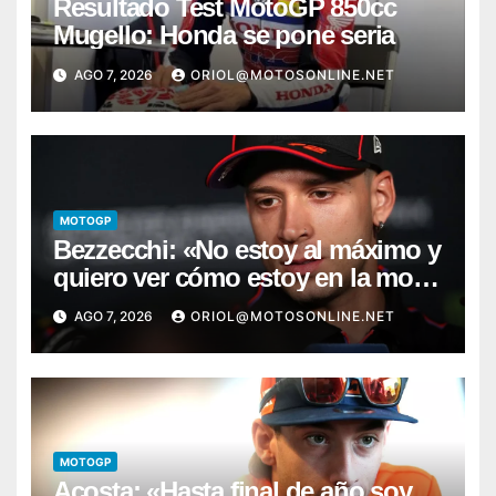
Resultado Test MotoGP 850cc
Mugello: Honda se pone seria
AGO 7, 2026
ORIOL@MOTOSONLINE.NET
MOTOGP
Bezzecchi: «No estoy al máximo y
quiero ver cómo estoy en la moto;
desde Aragón será una guerra»
AGO 7, 2026
ORIOL@MOTOSONLINE.NET
MOTOGP
Acosta: «Hasta final de año soy