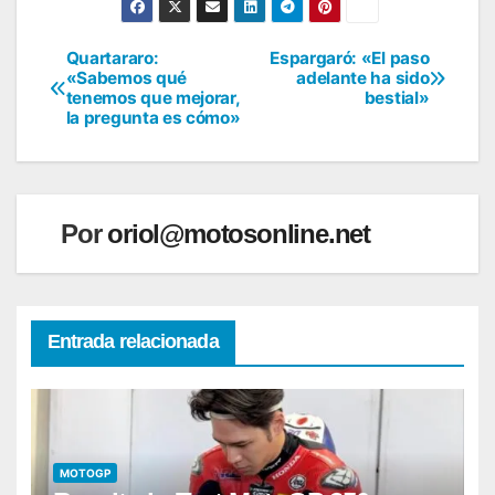
Quartararo:
Espargaró: «El paso
Navegación
«Sabemos qué
adelante ha sido
tenemos que mejorar,
bestial»
de
la pregunta es cómo»
entradas
Por
oriol@motosonline.net
Entrada relacionada
MOTOGP