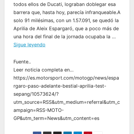
todos ellos de Ducati, lograban doblegar esa
barrera que, hasta hoy, parecía infranqueable.A
solo 91 milésimas, con un 1.57.091, se quedó la
Aprilia de Aleix Espargaró, que a poco más de
una hora del final de la jornada ocupaba la …
Sigue leyendo
Fuente..
Leer noticia completa en…
https://es.motorsport.com/motogp/news/espa
rgaro-paso-adelante-bestial-aprilia-test-
sepang/10573624/?
utm_source=RSS&utm_medium=referral&utm_c
ampaign=RSS-MOTO-
GP&utm_term=News&utm_content=es