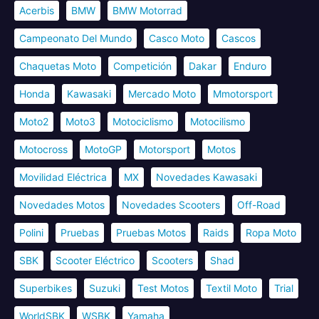
Acerbis
BMW
BMW Motorrad
Campeonato Del Mundo
Casco Moto
Cascos
Chaquetas Moto
Competición
Dakar
Enduro
Honda
Kawasaki
Mercado Moto
Mmotorsport
Moto2
Moto3
Motociclismo
Motocilismo
Motocross
MotoGP
Motorsport
Motos
Movilidad Eléctrica
MX
Novedades Kawasaki
Novedades Motos
Novedades Scooters
Off-Road
Polini
Pruebas
Pruebas Motos
Raids
Ropa Moto
SBK
Scooter Eléctrico
Scooters
Shad
Superbikes
Suzuki
Test Motos
Textil Moto
Trial
WorldSBK
WSBK
Yamaha