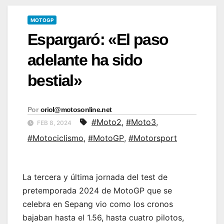
MOTOGP
Espargaró: «El paso
adelante ha sido
bestial»
Por
oriol@motosonline.net
#Moto2
,
#Moto3
,
FEB 8, 2024
#Motociclismo
,
#MotoGP
,
#Motorsport
La tercera y última jornada del test de
pretemporada 2024 de MotoGP que se
celebra en Sepang vio como los cronos
bajaban hasta el 1.56, hasta cuatro pilotos,