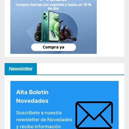
Newsletter
Alta Boletín
Novedades
Suscríbete a nuestra
newsletter de Novedades
y recibe información