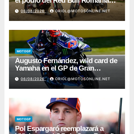
el podio del Red Bull Romaniacs
2026 con Pol Tarrés
06/08/2026
ORIOL@MOTOSONLINE.NET
MOTOGP
Augusto Fernández, wild card de
Yamaha en el GP de Gran
Bretaña
06/08/2026
ORIOL@MOTOSONLINE.NET
MOTOGP
Pol Espargaró reemplazará a