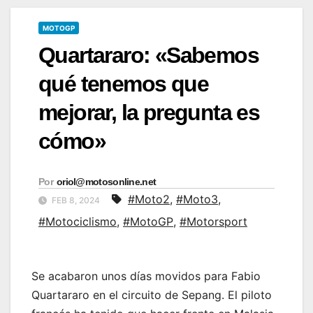
MOTOGP
Quartararo: «Sabemos
qué tenemos que
mejorar, la pregunta es
cómo»
Por
oriol@motosonline.net
#Moto2
,
#Moto3
,
FEB 8, 2024
#Motociclismo
,
#MotoGP
,
#Motorsport
Se acabaron unos días movidos para Fabio
Quartararo en el circuito de Sepang. El piloto