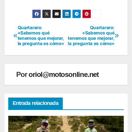
Quartararo:
Quartararo:
Navegación
«Sabemos qué
«Sabemos qué
tenemos que mejorar,
tenemos que mejorar,
de
la pregunta es cómo»
la pregunta es cómo»
entradas
Por
oriol@motosonline.net
Entrada relacionada