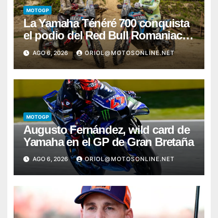
MOTOGP
La Yamaha Ténéré 700 conquista
el podio del Red Bull Romaniacs
2026 con Pol Tarrés
AGO 6, 2026
ORIOL@MOTOSONLINE.NET
MOTOGP
Augusto Fernández, wild card de
Yamaha en el GP de Gran Bretaña
AGO 6, 2026
ORIOL@MOTOSONLINE.NET