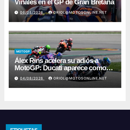
Viñales en el GP de Gran Bretaña
06/08/2026
ORIOL@MOTOSONLINE.NET
MOTOGP
Álex Rins acelera su adiós a
MotoGP: Ducati aparece como
destino en Superbike
04/08/2026
ORIOL@MOTOSONLINE.NET
ETIQUETAS