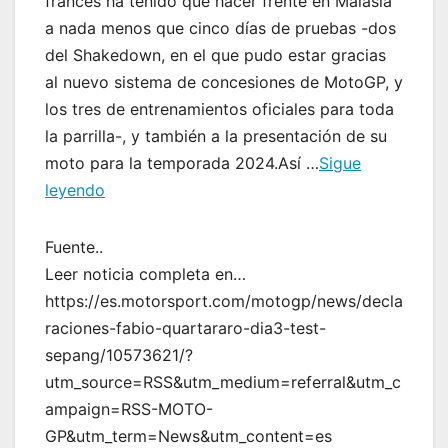
francés ha tenido que hacer frente en Malasia
a nada menos que cinco días de pruebas -dos
del Shakedown, en el que pudo estar gracias
al nuevo sistema de concesiones de MotoGP, y
los tres de entrenamientos oficiales para toda
la parrilla-, y también a la presentación de su
moto para la temporada 2024.Así …
Sigue
leyendo
Fuente..
Leer noticia completa en…
https://es.motorsport.com/motogp/news/decla
raciones-fabio-quartararo-dia3-test-
sepang/10573621/?
utm_source=RSS&utm_medium=referral&utm_c
ampaign=RSS-MOTO-
GP&utm_term=News&utm_content=es