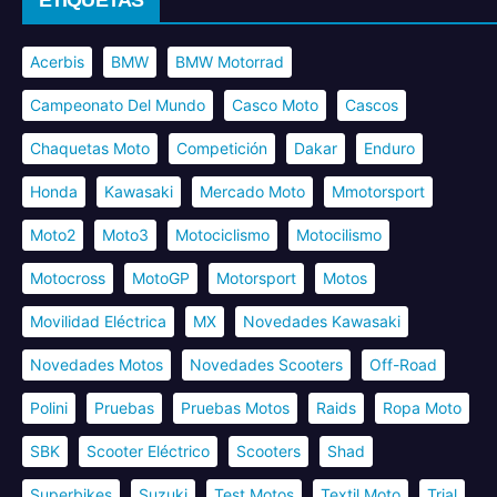
Acerbis
BMW
BMW Motorrad
Campeonato Del Mundo
Casco Moto
Cascos
Chaquetas Moto
Competición
Dakar
Enduro
Honda
Kawasaki
Mercado Moto
Mmotorsport
Moto2
Moto3
Motociclismo
Motocilismo
Motocross
MotoGP
Motorsport
Motos
Movilidad Eléctrica
MX
Novedades Kawasaki
Novedades Motos
Novedades Scooters
Off-Road
Polini
Pruebas
Pruebas Motos
Raids
Ropa Moto
SBK
Scooter Eléctrico
Scooters
Shad
Superbikes
Suzuki
Test Motos
Textil Moto
Trial