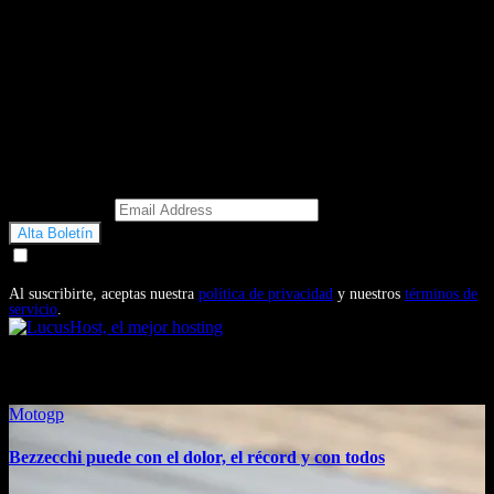
Email Address
Doy mi consentimiento para recibir correos electrónicos
promocionales de Motosonline.net
Al suscribirte, aceptas nuestra
política de privacidad
y nuestros
términos de
servicio
.
También te puede interesar...
Motogp
Bezzecchi puede con el dolor, el récord y con todos