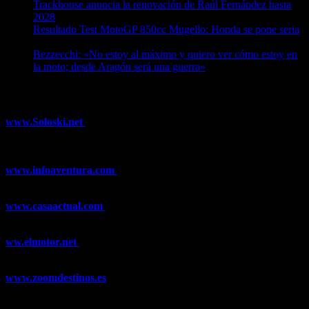
Trackhouse anuncia la renovación de Raúl Fernández hasta
2028
08/08/2026
Resultado Test MotoGP 850cc Mugello: Honda se pone seria
07/08/2026
Bezzecchi: «No estoy al máximo y quiero ver cómo estoy en
la moto; desde Aragón será una guerra»
07/08/2026
¿Ya conoces nuestra red de portales?
www.Soloski.net
Noticias y artículos sobre Deportes de Invierno,
Esquí, Snowboard, Esquí de Fondo, Esquí de Travesía, Estaciones
de Esquí, Meteorología,...
www.infoaventura.com
Toda la información sobre Mountain Bike
y Trail Running, competiciones, noticias, novedades,...
www.casaactual.com
El portal de referencia de lifestyle con
noticias y artículos sobre Decoración, Moda, Bricolaje, Recetas, ...
ww.elmotor.net
Tu web de coches en internet con noticias,
novedades, pruebas y mucho más...
www.zoomdestinos.es
Encuentra información sobre destinos de
viajes entre miles de artículos y consejos para disfrutar de tus
vacaciones y tiempo libre.