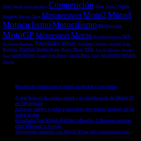
Competición
Honda
Moto
Dakar
Cascos
Chaquetas Moto
Enduro
Moto2
Moto3
Mmotorsport
Kawasaki
Mercado Moto
Motociclismo
Motocilismo
Motocross
MotoGP
Motos
Motorsport
MX
Movilidad Eléctrica
Novedades Motos
off-road
Novedades Scooters
Polini
Novedades Kawasaki
Pruebas
Pruebas Motos
SBK
Ropa Moto
Raids
Scooters
Scooter Eléctrico
superbikes
WSBK
Textil Moto
WorldSBK
Test Motos
Suzuki
Trial
Shad
Yamaha
Entradas recientes
Bezzecchi puede con el dolor, el récord y con todos
08/08/2026
A qué hora es la carrera sprint y la clasificación de MotoGP
en Silverstone
08/08/2026
Zarco se vuelve a subir a una moto tres meses después de su
grave lesión
08/08/2026
Resultado Test MotoGP 850cc Mugello 2: Buenas noticias
para Márquez y Acosta
08/08/2026
Silverstone renueva con MotoGP por dos temporadas más
08/08/2026