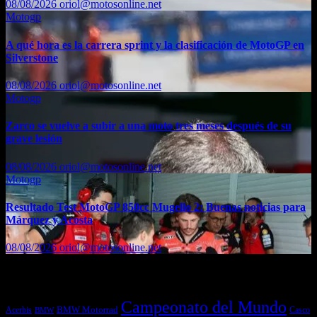
08/08/2026
oriol@motosonline.net
Motogp
A qué hora es la carrera sprint y la clasificación de MotoGP en
Silverstone
08/08/2026
oriol@motosonline.net
Motogp
Zarco se vuelve a subir a una moto tres meses después de su
grave lesión
08/08/2026
oriol@motosonline.net
Motogp
Resultado Test MotoGP 850cc Mugello 2: Buenas noticias para
Márquez y Acosta
08/08/2026
oriol@motosonline.net
Etiquetas
Campeonato del Mundo
Acerbis
BMW Motorrad
Casco
BMW