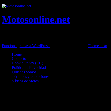
Motosonline.net
Toda la información del mundo de la Moto en una sola web,
Pruebas, Novedades, Artículos y competición.
Funciona gracias a WordPress
|
Theme: News Live by
Themeansar
.
Home
Contacto
Cookie Policy (EU)
Política de Privacidad
Quienes Somos
Términos y condiciones
Vídeos de Motos