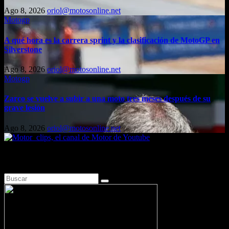
Ago 8, 2026
oriol@motosonline.net
Motogp
A qué hora es la carrera sprint y la clasificación de MotoGP en
Silverstone
Ago 8, 2026
oriol@motosonline.net
Motogp
Zarco se vuelve a subir a una moto tres meses después de su
grave lesión
Ago 8, 2026
oriol@motosonline.net
Busca en Motosonline