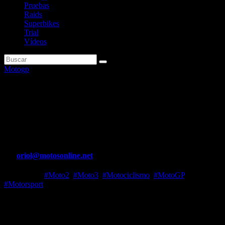
Pruebas
Raids
Superbikes
Trial
Vídeos
Motogp
Bagnaia: «Estamos en mejores
condiciones que la temporada
pasada»
Por
oriol@motosonline.net
Feb 7, 2024
#Moto2
,
#Moto3
,
#Motociclismo
,
#MotoGP
,
#Motorsport
Muchas de las miradas en el paddock de MotoGP, en el arranque de
la pretemporada en Sepang, están puestas en Ducati. Más allá de las
novedades técnicas y aerodinámicas que prueban otros equipos, la