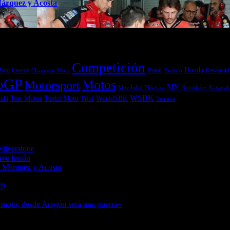
Márquez y Acosta
Competición
Honda
Moto
Dakar
Kawasaki
Cascos
Chaquetas Moto
Enduro
oGP
Motos
Motorsport
MX
Movilidad Eléctrica
Novedades Kawasak
WSBK
Textil Moto
WorldSBK
Test Motos
uki
Trial
Yamaha
6
Silverstone
08/08/2026
ave lesión
08/08/2026
a Márquez y Acosta
08/08/2026
8/2026
28
08/08/2026
7/08/2026
 moto; desde Aragón será una guerra»
07/08/2026