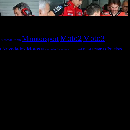
Moto2
Moto3
Mmotorsport
Mercado Moto
Novedades Motos
Pruebas
Pruebas
off-road
Novedades Scooters
Polini
i