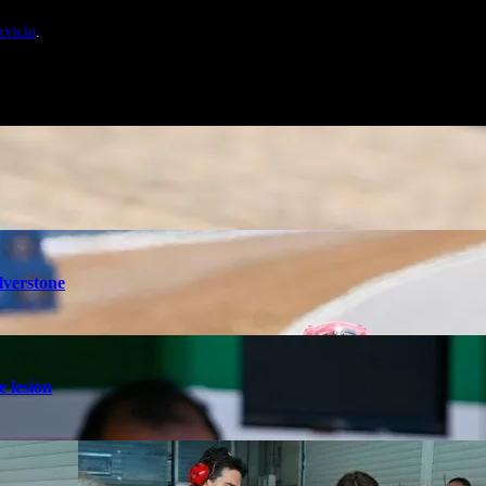
nales de Motosonline.net
rvicio
.
lverstone
e lesión