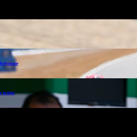
lverstone
e lesión