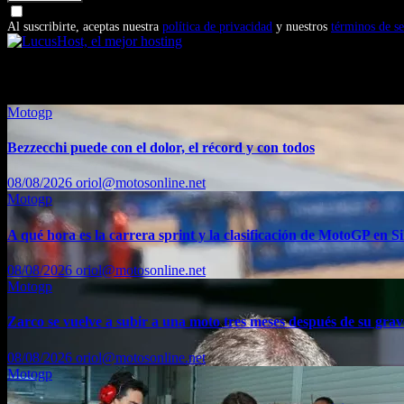
Doy mi consentimiento para recibir correos electrónicos promocio
Al suscribirte, aceptas nuestra
política de privacidad
y nuestros
términos de se
También te puede interesar...
Motogp
Bezzecchi puede con el dolor, el récord y con todos
08/08/2026
oriol@motosonline.net
Motogp
A qué hora es la carrera sprint y la clasificación de MotoGP en Si
08/08/2026
oriol@motosonline.net
Motogp
Zarco se vuelve a subir a una moto tres meses después de su grav
08/08/2026
oriol@motosonline.net
Motogp