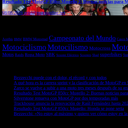
Resultado Test MotoGP 850cc Mugello 2: Buenas noticias para 
08/08/2026
oriol@motosonline.net
Etiquetas
Campeonato del Mundo
Acerbis
BMW Motorrad
Casco 
BMW
Mot
Motociclismo
Motocilismo
Motocross
superbikes
Motos
SBK
Ropa Moto
Raids
Suz
Scooters
Shad
Scooter Eléctrico
Entradas recientes
Bezzecchi puede con el dolor, el récord y con todos
08/08/202
A qué hora es la carrera sprint y la clasificación de MotoGP en 
Zarco se vuelve a subir a una moto tres meses después de su gr
Resultado Test MotoGP 850cc Mugello 2: Buenas noticias par
Silverstone renueva con MotoGP por dos temporadas más
08/0
Trackhouse anuncia la renovación de Raúl Fernández hasta 20
Resultado Test MotoGP 850cc Mugello: Honda se pone seria
0
Bezzecchi: «No estoy al máximo y quiero ver cómo estoy en la
¿Ya conoces nuestra red de portales?