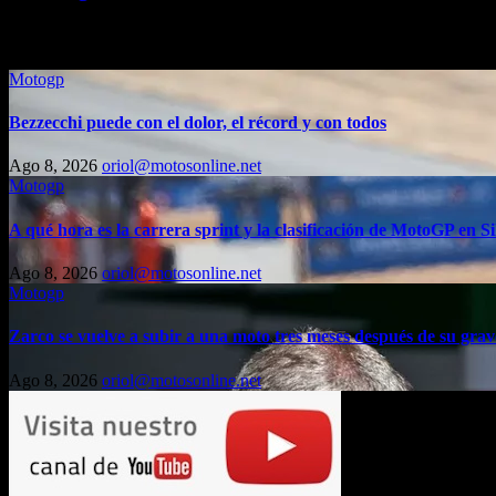
Entrada relacionada
Motogp
Bezzecchi puede con el dolor, el récord y con todos
Ago 8, 2026
oriol@motosonline.net
Motogp
A qué hora es la carrera sprint y la clasificación de MotoGP en Si
Ago 8, 2026
oriol@motosonline.net
Motogp
Zarco se vuelve a subir a una moto tres meses después de su grav
Ago 8, 2026
oriol@motosonline.net