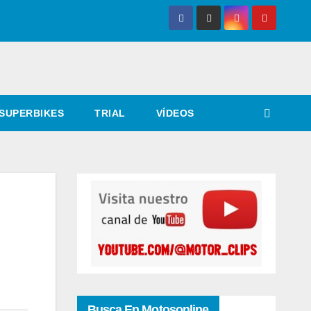
SUPERBIKES
TRIAL
VÍDEOS
Busca En Motosonline