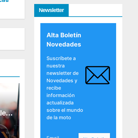
Newsletter
Alta Boletín
Novedades
Suscríbete a
nuestra
newsletter de
Novedades y
recibe
información
actualizada
sobre el mundo
les
de la moto