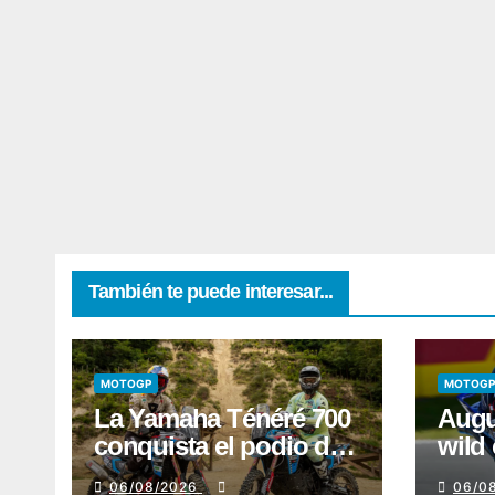
También te puede interesar...
MOTOGP
MOTOGP
La Yamaha Ténéré 700
Augu
conquista el podio del
wild
Red Bull Romaniacs
en e
06/08/2026
06/0