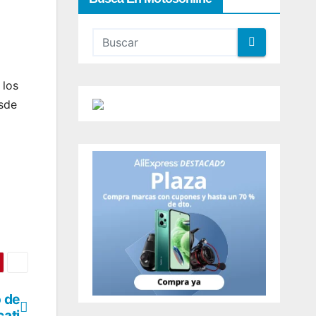
 los
esde
o de
ati