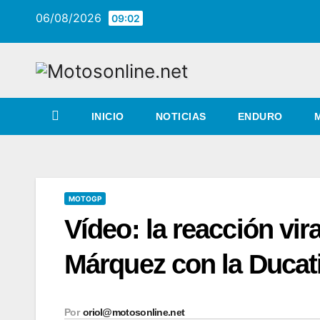
Saltar
06/08/2026
09:02
al
contenido
INICIO
NOTICIAS
ENDURO
MOTOGP
Vídeo: la reacción vir
Márquez con la Ducat
Por
oriol@motosonline.net