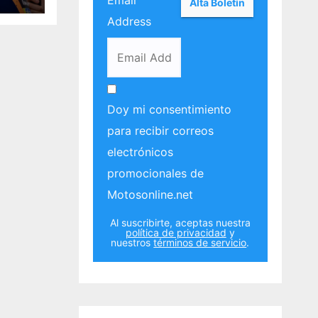
Email
Address
Doy mi consentimiento
para recibir correos
electrónicos
promocionales de
Motosonline.net
Al suscribirte, aceptas nuestra
política de privacidad
y
nuestros
términos de servicio
.