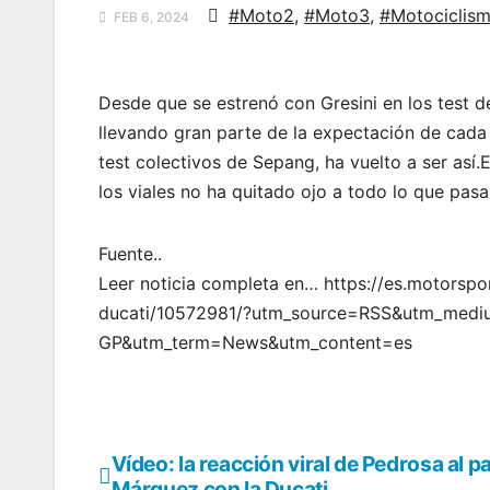
#Moto2
,
#Moto3
,
#Motociclis
FEB 6, 2024
Desde que se estrenó con Gresini en los test 
llevando gran parte de la expectación de cada 
test colectivos de Sepang, ha vuelto a ser así
los viales no ha quitado ojo a todo lo que pasa
Fuente..
Leer noticia completa en… https://es.motors
ducati/10572981/?utm_source=RSS&utm_med
GP&utm_term=News&utm_content=es
Vídeo: la reacción viral de Pedrosa al p
Navegación
Márquez con la Ducati