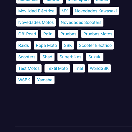
Movilidad Eléctrica
MX
Novedades Kawasaki
Novedades Motos
Novedades Scooters
Off-Road
Polini
Pruebas
Pruebas Motos
Raids
Ropa Moto
SBK
Scooter Eléctrico
Scooters
Shad
Superbikes
Suzuki
Test Motos
Textil Moto
Trial
WorldSBK
WSBK
Yamaha