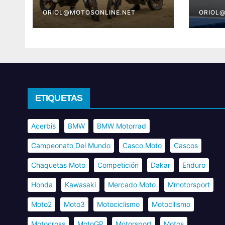
2026 con Pol Tarrés
Bret
ORIOL@MOTOSONLINE.NET
ORIOL
ETIQUETAS
Acerbis
BMW
BMW Motorrad
Campeonato Del Mundo
Casco Moto
Cascos
Chaquetas Moto
Competición
Dakar
Enduro
Honda
Kawasaki
Mercado Moto
Mmotorsport
Moto2
Moto3
Motociclismo
Motocilismo
Motocross
MotoGP
Motorsport
Motos