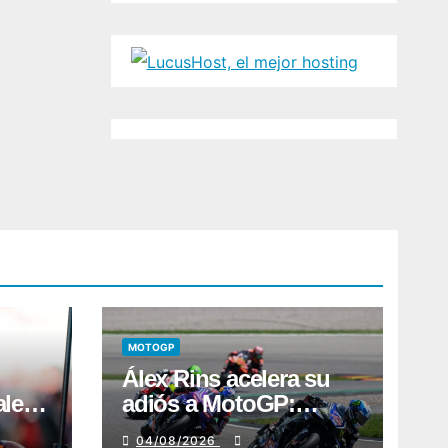
MOTOGP
Álex Rins acelera su
ales
adiós a MotoGP:
Ducati aparece como
04/08/2026