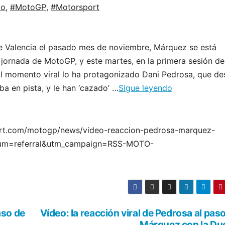
mo
,
#MotoGP
,
#Motorsport
de Valencia el pasado mes de noviembre, Márquez se está
jornada de MotoGP, y este martes, en la primera sesión de
.El momento viral lo ha protagonizado Dani Pedrosa, que d
ba en pista, y le han ‘cazado’ …
Sigue leyendo
port.com/motogp/news/video-reaccion-pedrosa-marquez-
ium=referral&utm_campaign=RSS-MOTO-
aso de
Vídeo: la reacción viral de Pedrosa al pas
Márquez con la Duc