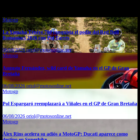
También te puede interesar...
Motogp
La Yamaha Ténéré 700 conquista el podio del Red Bull
Romaniacs 2026 con Pol Tarrés
06/08/2026
oriol@motosonline.net
Motogp
Augusto Fernández, wild card de Yamaha en el GP de Gran
Bretaña
06/08/2026
oriol@motosonline.net
Motogp
Pol Espargaró reemplazará a Viñales en el GP de Gran Bretaña
06/08/2026
oriol@motosonline.net
Motogp
Álex Rins acelera su adiós a MotoGP: Ducati aparece como
destino en Superbike