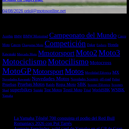
04/08/2026
oriol@motosonline.net
Etiquetas
Campeonato del Mundo
Acerbis
BMW Motorrad
Casco
BMW
Competición
Honda
Moto
Dakar
Cascos
Chaquetas Moto
Enduro
Moto2
Moto3
Mmotorsport
Kawasaki
Mercado Moto
Motociclismo
Motocilismo
Motocross
MotoGP
Motos
Motorsport
MX
Movilidad Eléctrica
Novedades Motos
off-road
Novedades Scooters
Polini
Novedades Kawasaki
Pruebas
Pruebas Motos
SBK
Ropa Moto
Raids
Scooters
Scooter Eléctrico
superbikes
WSBK
Textil Moto
WorldSBK
Test Motos
Suzuki
Trial
Shad
Yamaha
Entradas recientes
La Yamaha Ténéré 700 conquista el podio del Red Bull
Romaniacs 2026 con Pol Tarrés
06/08/2026
Augusto Fernández, wild card de Yamaha en el GP de Gran