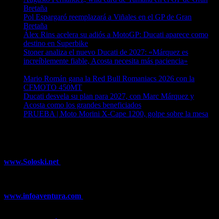
Bretaña
06/08/2026
Pol Espargaró reemplazará a Viñales en el GP de Gran
Bretaña
06/08/2026
Álex Rins acelera su adiós a MotoGP: Ducati aparece como
destino en Superbike
04/08/2026
Stoner analiza el nuevo Ducati de 2027: «Márquez es
increíblemente fiable, Acosta necesita más paciencia»
04/08/2026
Mario Román gana la Red Bull Romaniacs 2026 con la
CFMOTO 450MT
04/08/2026
Ducati desvela su plan para 2027, con Marc Márquez y
Acosta como los grandes beneficiados
04/08/2026
PRUEBA | Moto Morini X-Cape 1200, golpe sobre la mesa
04/08/2026
¿Ya conoces nuestra red de portales?
www.Soloski.net
Noticias y artículos sobre Deportes de Invierno,
Esquí, Snowboard, Esquí de Fondo, Esquí de Travesía, Estaciones
de Esquí, Meteorología,...
www.infoaventura.com
Toda la información sobre Mountain Bike
y Trail Running, competiciones, noticias, novedades,...