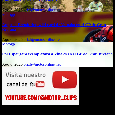
Ago 6, 2026
oriol@motosonline.net
Motogp
Augusto Fernández, wild card de Yamaha en el GP de Gran
Bretaña
Ago 6, 2026
oriol@motosonline.net
Motogp
Pol Espargaró reemplazará a Viñales en el GP de Gran Bretaña
Ago 6, 2026
oriol@motosonline.net
Busca en Motosonline