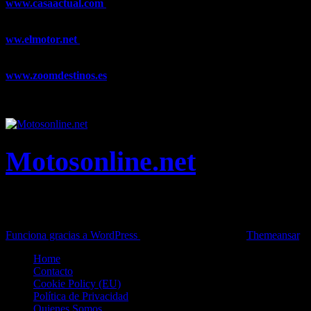
www.casaactual.com
El portal de referencia de lifestyle con
noticias y artículos sobre Decoración, Moda, Bricolaje, Recetas, ...
ww.elmotor.net
Tu web de coches en internet con noticias,
novedades, pruebas y mucho más...
www.zoomdestinos.es
Encuentra información sobre destinos de
viajes entre miles de artículos y consejos para disfrutar de tus
vacaciones y tiempo libre.
Motosonline.net
Toda la información del mundo de la Moto en una sola web,
Pruebas, Novedades, Artículos y competición.
Funciona gracias a WordPress
|
Theme: News Live by
Themeansar
.
Home
Contacto
Cookie Policy (EU)
Política de Privacidad
Quienes Somos