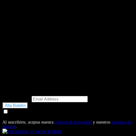
Email Address
Doy mi consentimiento para recibir correos electrónicos
promocionales de Motosonline.net
Al suscribirte, aceptas nuestra
política de privacidad
y nuestros
términos de
servicio
.