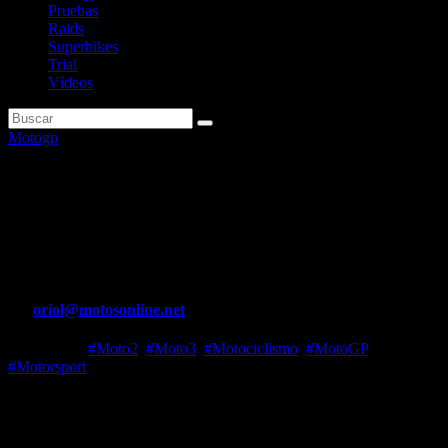
Pruebas
Raids
Superbikes
Trial
Vídeos
Motogp
Mir: «No creo que la situación
de Honda se pueda resolver en
un par de test»
Por
oriol@motosonline.net
Feb 6, 2024
#Moto2
,
#Moto3
,
#Motociclismo
,
#MotoGP
,
#Motorsport
Joan Mir ya avisó después del Shakedown de Sepang que abrió la
pretemporada 2024 de MotoGP que notaba en Honda un cambio a
mejor, en cuanto a toma de decisiones y en cuanto a nuevas piezas,