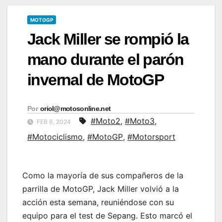
MOTOGP
Jack Miller se rompió la
mano durante el parón
invernal de MotoGP
Por
oriol@motosonline.net
#Moto2
,
#Moto3
,
FEB 6, 2024
#Motociclismo
,
#MotoGP
,
#Motorsport
Como la mayoría de sus compañeros de la
parrilla de MotoGP, Jack Miller volvió a la
acción esta semana, reuniéndose con su
equipo para el test de Sepang. Esto marcó el