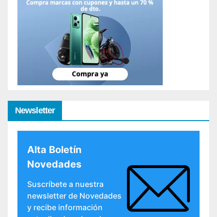
Newsletter
Alta Boletín
Novedades
Suscríbete a nuestra
newsletter de Novedades
y recibe información