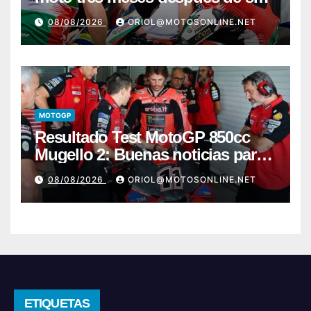
grave lesión
08/08/2026
ORIOL@MOTOSONLINE.NET
MOTOGP
Resultado Test MotoGP 850cc
Mugello 2: Buenas noticias para
Márquez y Acosta
08/08/2026
ORIOL@MOTOSONLINE.NET
ETIQUETAS