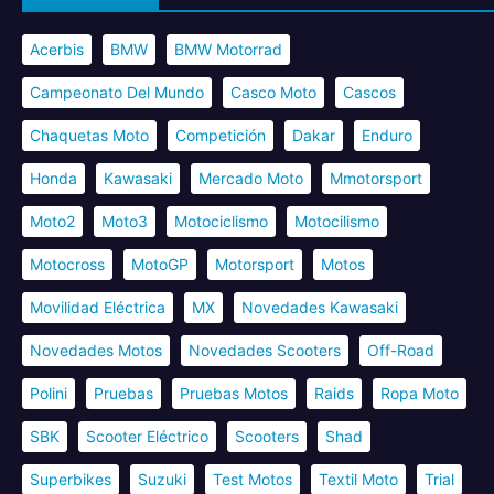
Acerbis
BMW
BMW Motorrad
Campeonato Del Mundo
Casco Moto
Cascos
Chaquetas Moto
Competición
Dakar
Enduro
Honda
Kawasaki
Mercado Moto
Mmotorsport
Moto2
Moto3
Motociclismo
Motocilismo
Motocross
MotoGP
Motorsport
Motos
Movilidad Eléctrica
MX
Novedades Kawasaki
Novedades Motos
Novedades Scooters
Off-Road
Polini
Pruebas
Pruebas Motos
Raids
Ropa Moto
SBK
Scooter Eléctrico
Scooters
Shad
Superbikes
Suzuki
Test Motos
Textil Moto
Trial