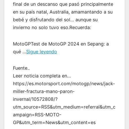
final de un descanso que pasó principalmente
en su país natal, Australia, amamantando a su
bebé y disfrutando del sol… aunque su
invierno no solo tuvo eso.Recuerda:
MotoGPTest de MotoGP 2024 en Sepang: a
qué …
Sigue leyendo
Fuente..
Leer noticia completa en…
https://es.motorsport.com/motogp/news/jack-
miller-fractura-mano-paron-
invernal/10572808/?
utm_source=RSS&utm_medium=referral&utm_c
ampaign=RSS-MOTO-
GP&utm_term=News&utm_content=es