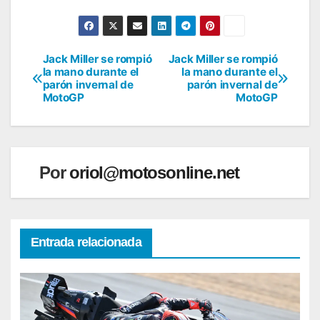
Jack Miller se rompió
Jack Miller se rompió
Navegación
la mano durante el
la mano durante el
parón invernal de
parón invernal de
de
MotoGP
MotoGP
entradas
Por
oriol@motosonline.net
Entrada relacionada