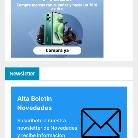
Newsletter
Alta Boletín
Novedades
Suscríbete a nuestra
newsletter de Novedades
y recibe información