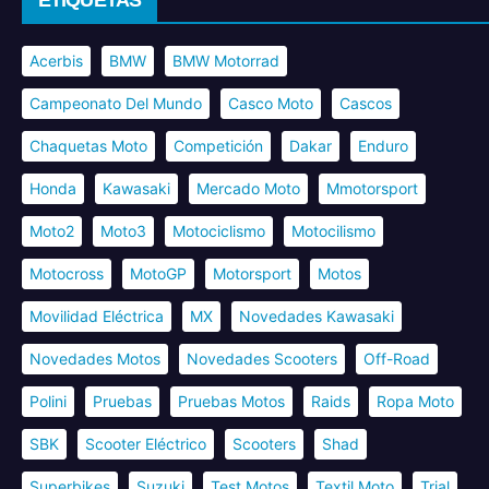
Acerbis
BMW
BMW Motorrad
Campeonato Del Mundo
Casco Moto
Cascos
Chaquetas Moto
Competición
Dakar
Enduro
Honda
Kawasaki
Mercado Moto
Mmotorsport
Moto2
Moto3
Motociclismo
Motocilismo
Motocross
MotoGP
Motorsport
Motos
Movilidad Eléctrica
MX
Novedades Kawasaki
Novedades Motos
Novedades Scooters
Off-Road
Polini
Pruebas
Pruebas Motos
Raids
Ropa Moto
SBK
Scooter Eléctrico
Scooters
Shad
Superbikes
Suzuki
Test Motos
Textil Moto
Trial