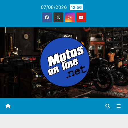
Saltar
07/08/2026
12:56
al
contenido