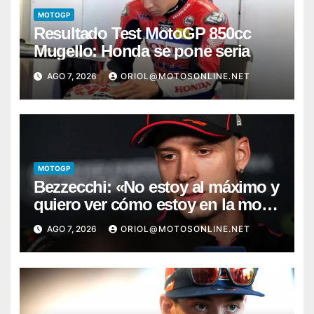
MOTOGP
Resultado Test MotoGP 850cc
Mugello: Honda se pone seria
AGO 7, 2026
ORIOL@MOTOSONLINE.NET
MOTOGP
Bezzecchi: «No estoy al máximo y
quiero ver cómo estoy en la moto;
desde Aragón será una guerra»
AGO 7, 2026
ORIOL@MOTOSONLINE.NET