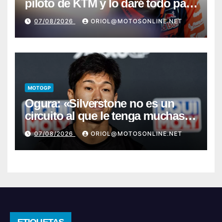
piloto de KTM y lo daré todo para
conseguir mi primera victoria»
07/08/2026
ORIOL@MOTOSONLINE.NET
MOTOGP
Ogura: «Silverstone no es un
circuito al que le tenga muchas
ganas»
07/08/2026
ORIOL@MOTOSONLINE.NET
ETIQUETAS