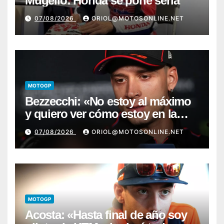
Mugello: Honda se pone seria
07/08/2026
ORIOL@MOTOSONLINE.NET
MOTOGP
Bezzecchi: «No estoy al máximo
y quiero ver cómo estoy en la
moto; desde Aragón será una
07/08/2026
ORIOL@MOTOSONLINE.NET
guerra»
MOTOGP
Acosta: «Hasta final de año soy