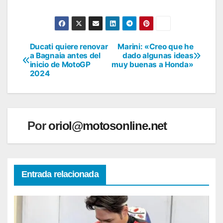
Ducati quiere renovar
Marini: «Creo que he
Navegación
a Bagnaia antes del
dado algunas ideas
inicio de MotoGP
muy buenas a Honda»
de
2024
entradas
Por
oriol@motosonline.net
Entrada relacionada