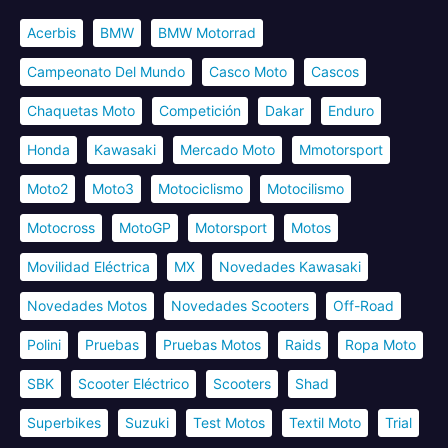
Acerbis
BMW
BMW Motorrad
Campeonato Del Mundo
Casco Moto
Cascos
Chaquetas Moto
Competición
Dakar
Enduro
Honda
Kawasaki
Mercado Moto
Mmotorsport
Moto2
Moto3
Motociclismo
Motocilismo
Motocross
MotoGP
Motorsport
Motos
Movilidad Eléctrica
MX
Novedades Kawasaki
Novedades Motos
Novedades Scooters
Off-Road
Polini
Pruebas
Pruebas Motos
Raids
Ropa Moto
SBK
Scooter Eléctrico
Scooters
Shad
Superbikes
Suzuki
Test Motos
Textil Moto
Trial