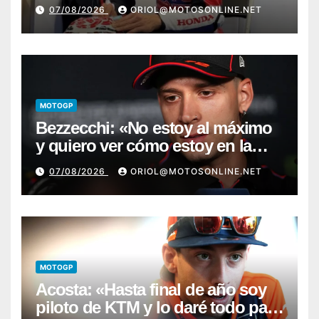
07/08/2026
ORIOL@MOTOSONLINE.NET
MOTOGP
Bezzecchi: «No estoy al máximo
y quiero ver cómo estoy en la
moto; desde Aragón será una
07/08/2026
ORIOL@MOTOSONLINE.NET
guerra»
MOTOGP
Acosta: «Hasta final de año soy
piloto de KTM y lo daré todo para