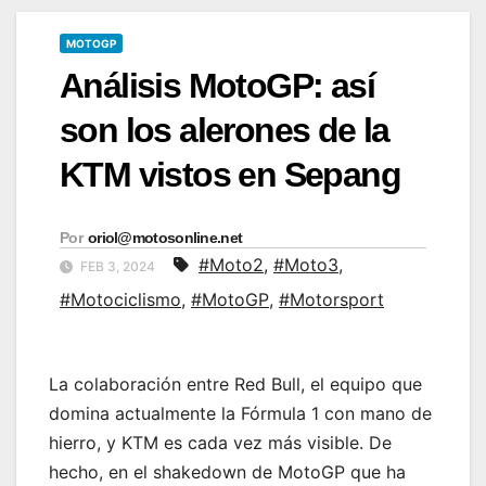
MOTOGP
Análisis MotoGP: así
son los alerones de la
KTM vistos en Sepang
Por
oriol@motosonline.net
#Moto2
,
#Moto3
,
FEB 3, 2024
#Motociclismo
,
#MotoGP
,
#Motorsport
La colaboración entre Red Bull, el equipo que
domina actualmente la Fórmula 1 con mano de
hierro, y KTM es cada vez más visible. De
hecho, en el shakedown de MotoGP que ha