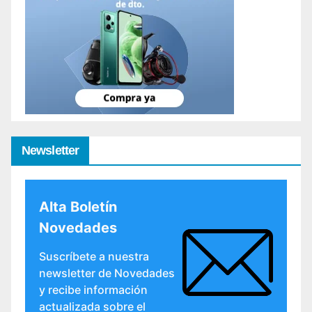
Newsletter
Alta Boletín
Novedades
Suscríbete a nuestra
newsletter de Novedades
y recibe información
actualizada sobre el