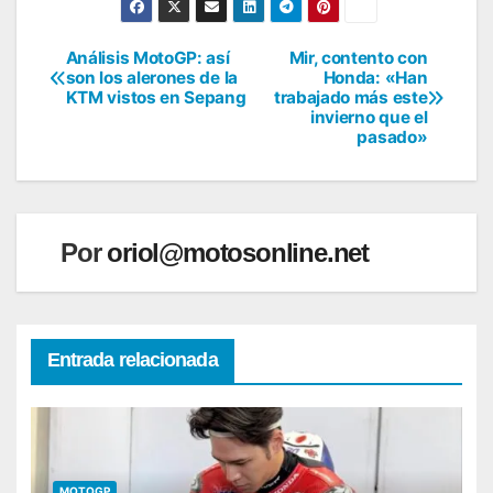
Análisis MotoGP: así
Mir, contento con
Navegación
son los alerones de la
Honda: «Han
KTM vistos en Sepang
trabajado más este
de
invierno que el
pasado»
entradas
Por
oriol@motosonline.net
Entrada relacionada
MOTOGP