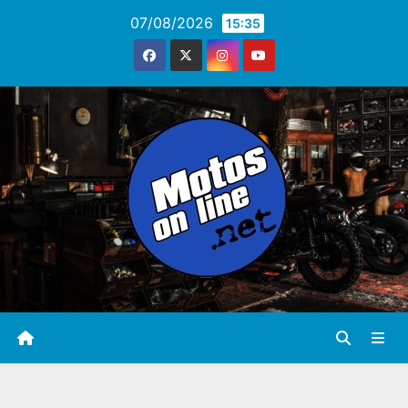
Saltar
07/08/2026
15:35
al
contenido