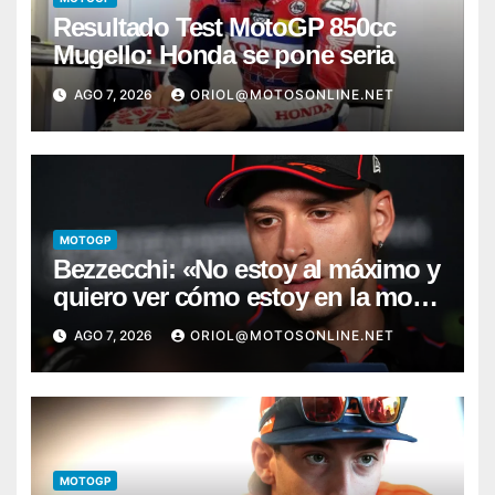
Resultado Test MotoGP 850cc
Mugello: Honda se pone seria
AGO 7, 2026
ORIOL@MOTOSONLINE.NET
MOTOGP
Bezzecchi: «No estoy al máximo y
quiero ver cómo estoy en la moto;
desde Aragón será una guerra»
AGO 7, 2026
ORIOL@MOTOSONLINE.NET
MOTOGP