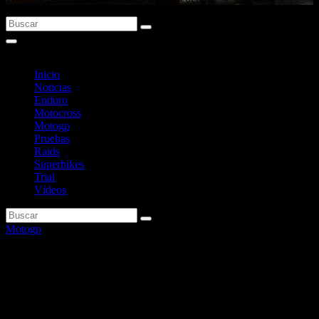
Inicio
Noticias
Enduro
Motocross
Motogp
Pruebas
Raids
Superbikes
Trial
Vídeos
Motogp
Shakedown de MotoGP 2024
en Sepang: horario, pilotos, ¿se
puede ver? y más