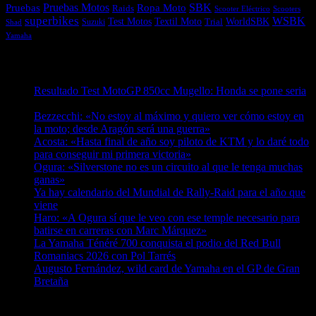
Pruebas
Pruebas Motos
SBK
Ropa Moto
Raids
Scooters
Scooter Eléctrico
superbikes
WSBK
Textil Moto
WorldSBK
Test Motos
Suzuki
Trial
Shad
Yamaha
Entradas recientes
Resultado Test MotoGP 850cc Mugello: Honda se pone seria
07/08/2026
Bezzecchi: «No estoy al máximo y quiero ver cómo estoy en
la moto; desde Aragón será una guerra»
07/08/2026
Acosta: «Hasta final de año soy piloto de KTM y lo daré todo
para conseguir mi primera victoria»
07/08/2026
Ogura: «Silverstone no es un circuito al que le tenga muchas
ganas»
07/08/2026
Ya hay calendario del Mundial de Rally-Raid para el año que
viene
07/08/2026
Haro: «A Ogura sí que le veo con ese temple necesario para
batirse en carreras con Marc Márquez»
07/08/2026
La Yamaha Ténéré 700 conquista el podio del Red Bull
Romaniacs 2026 con Pol Tarrés
06/08/2026
Augusto Fernández, wild card de Yamaha en el GP de Gran
Bretaña
06/08/2026
¿Ya conoces nuestra red de portales?