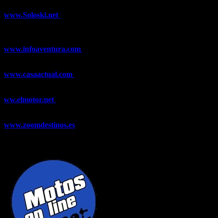
www.Soloski.net
Noticias y artículos sobre Deportes de Invierno,
Esquí, Snowboard, Esquí de Fondo, Esquí de Travesía, Estaciones
de Esquí, Meteorología,...
www.infoaventura.com
Toda la información sobre Mountain Bike
y Trail Running, competiciones, noticias, novedades,...
www.casaactual.com
El portal de referencia de lifestyle con
noticias y artículos sobre Decoración, Moda, Bricolaje, Recetas, ...
ww.elmotor.net
Tu web de coches en internet con noticias,
novedades, pruebas y mucho más...
www.zoomdestinos.es
Encuentra información sobre destinos de
viajes entre miles de artículos y consejos para disfrutar de tus
vacaciones y tiempo libre.