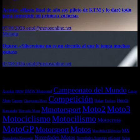
Acosta: «Hasta final de año soy piloto de KTM y lo daré todo
para conseguir mi primera victoria»
07/08/2026
oriol@motosonline.net
Motogp
Ogura: «Silverstone no es un circuito al que le tenga muchas
ganas»
07/08/2026
oriol@motosonline.net
Etiquetas
Campeonato del Mundo
Acerbis
BMW Motorrad
Casco
BMW
Competición
Honda
Moto
Dakar
Cascos
Chaquetas Moto
Enduro
Moto2
Moto3
Mmotorsport
Kawasaki
Mercado Moto
Motociclismo
Motocilismo
Motocross
MotoGP
Motos
Motorsport
MX
Movilidad Eléctrica
Novedades Motos
off-road
Novedades Scooters
Polini
Novedades Kawasaki