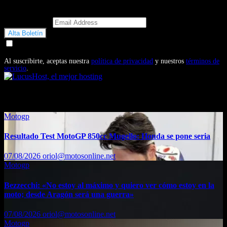
Email Address
Doy mi consentimiento para recibir correos electrónicos
promocionales de Motosonline.net
Al suscribirte, aceptas nuestra
política de privacidad
y nuestros
términos de
servicio
.
También te puede interesar...
Motogp
Resultado Test MotoGP 850cc Mugello: Honda se pone seria
07/08/2026
oriol@motosonline.net
Motogp
Bezzecchi: «No estoy al máximo y quiero ver cómo estoy en la
moto; desde Aragón será una guerra»
07/08/2026
oriol@motosonline.net
Motogp