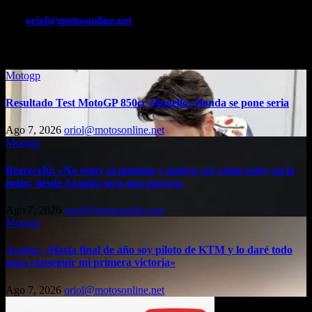
entradas
Por
oriol@motosonline.net
Entrada relacionada
Motogp
Resultado Test MotoGP 850cc Mugello: Honda se pone seria
Ago 7, 2026
oriol@motosonline.net
Motogp
Bezzecchi: «No estoy al máximo y quiero ver cómo estoy en la
moto; desde Aragón será una guerra»
Ago 7, 2026
oriol@motosonline.net
Motogp
Acosta: «Hasta final de año soy piloto de KTM y lo daré todo
para conseguir mi primera victoria»
Ago 7, 2026
oriol@motosonline.net