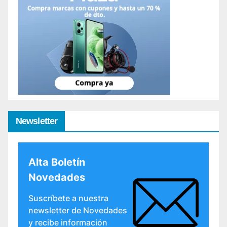
Newsletter
Alta Boletín
Novedades
Suscríbete a nuestra
newsletter de Novedades
y recibe información