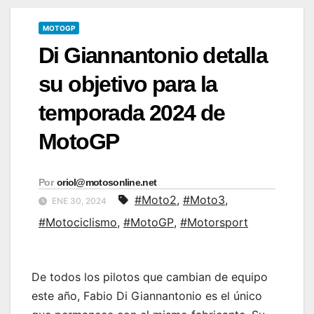
MOTOGP
Di Giannantonio detalla
su objetivo para la
temporada 2024 de
MotoGP
Por
oriol@motosonline.net
#Moto2
,
#Moto3
,
ENE 30, 2024
#Motociclismo
,
#MotoGP
,
#Motorsport
De todos los pilotos que cambian de equipo
este año, Fabio Di Giannantonio es el único