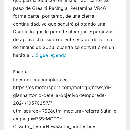
que permanece con el mismo fabricante. Su
paso de Gresini Racing al Pertamina VR46
forma parte, por tanto, de una cierta
continuidad, ya que seguirá pilotando una
Ducati, lo que le permite albergar esperanzas
de aprovechar su excelente estado de forma
de finales de 2023, cuando se convirtió en un
habitual …
Sigue leyendo
Fuente..
Leer noticia completa en…
https://es.motorsport.com/motogp/news/di-
giannantonio-detalla-objetivo-temporada-
2024/10570257/?
utm_source=RSS&utm_medium=referral&utm_c
ampaign=RSS-MOTO-
GP&utm_term=News&utm_content=es