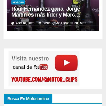
MOTOGP
Raúl Fernández gana, Jorge
Martín es más líder y Marc
Márquez sufre
AGO 10, 2026
ORIOL@MOTOSONLINE.NET
Busca En Motosonline