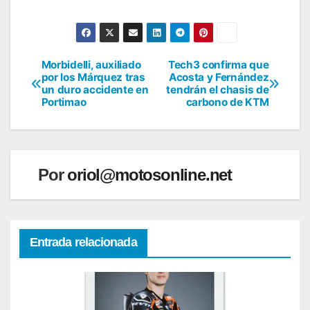
Morbidelli, auxiliado
Tech3 confirma que
Navegación
por los Márquez tras
Acosta y Fernández
un duro accidente en
tendrán el chasis de
de
Portimao
carbono de KTM
entradas
Por
oriol@motosonline.net
Entrada relacionada