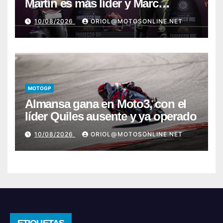
Martín es más líder y Marc
Márquez sufre
10/08/2026
ORIOL@MOTOSONLINE.NET
MOTOGP
Almansa gana en Moto3, con el
líder Quiles ausente y ya operado
10/08/2026
ORIOL@MOTOSONLINE.NET
ETIQUETAS