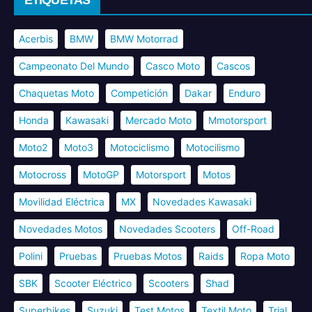
Acerbis
BMW
BMW Motorrad
Campeonato Del Mundo
Casco Moto
Cascos
Chaquetas Moto
Competición
Dakar
Enduro
Honda
Kawasaki
Mercado Moto
Mmotorsport
Moto2
Moto3
Motociclismo
Motocilismo
Motocross
MotoGP
Motorsport
Motos
Movilidad Eléctrica
MX
Novedades Kawasaki
Novedades Motos
Novedades Scooters
Off-Road
Polini
Pruebas
Pruebas Motos
Raids
Ropa Moto
SBK
Scooter Eléctrico
Scooters
Shad
Superbikes
Suzuki
Test Motos
Textil Moto
Trial