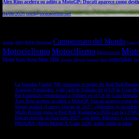
Álex Rins acelera su adiós a MotoGP: Ducati aparece como dest
04/08/2026
oriol@motosonline.net
Etiquetas
Campeonato del Mundo
Acerbis
BMW Motorrad
Casco 
BMW
Mot
Motociclismo
Motocilismo
Motocross
superbikes
Motos
SBK
Ropa Moto
Raids
Suz
Scooters
Shad
Scooter Eléctrico
Entradas recientes
La Yamaha Ténéré 700 conquista el podio del Red Bull Romani
Augusto Fernández, wild card de Yamaha en el GP de Gran Br
Pol Espargaró reemplazará a Viñales en el GP de Gran Bretaña
Álex Rins acelera su adiós a MotoGP: Ducati aparece como de
Stoner analiza el nuevo Ducati de 2027: «Márquez es increíblem
Mario Román gana la Red Bull Romaniacs 2026 con la CF
Ducati desvela su plan para 2027, con Marc Márquez y Acosta 
PRUEBA | Moto Morini X-Cape 1200, golpe sobre la mesa
04
¿Ya conoces nuestra red de portales?