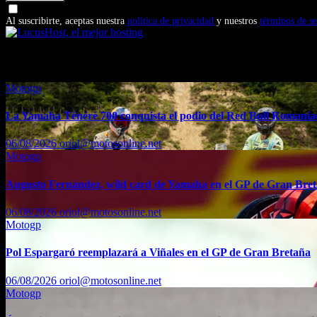
Doy mi consentimiento para recibir correos electrónicos promocio
Al suscribirte, aceptas nuestra
política de privacidad
y nuestros
términos de se
También te puede interesar...
Motogp
La Yamaha Ténéré 700 conquista el podio del Red Bull Romaniac
06/08/2026
oriol@motosonline.net
Motogp
Augusto Fernández, wild card de Yamaha en el GP de Gran Bre
06/08/2026
oriol@motosonline.net
Motogp
Pol Espargaró reemplazará a Viñales en el GP de Gran Bretaña
06/08/2026
oriol@motosonline.net
Motogp