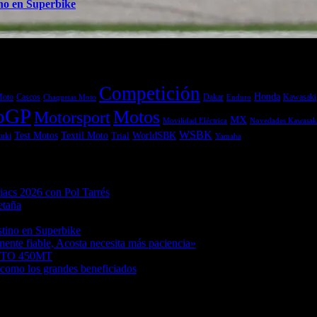
ino en Superbike
Competición
Honda
Moto
Dakar
Kawasaki
Cascos
Chaquetas Moto
Enduro
oGP
Motos
Motorsport
MX
Movilidad Eléctrica
Novedades Kawasak
WSBK
Textil Moto
WorldSBK
Test Motos
uki
Trial
Yamaha
acs 2026 con Pol Tarrés
06/08/2026
etaña
06/08/2026
06/08/2026
stino en Superbike
04/08/2026
ente fiable, Acosta necesita más paciencia»
04/08/2026
MOTO 450MT
04/08/2026
como los grandes beneficiados
04/08/2026
/08/2026