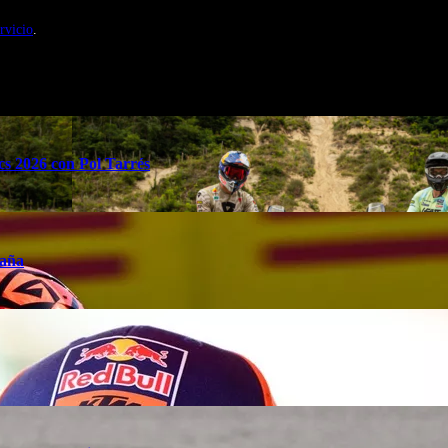
nales de Motosonline.net
rvicio
.
s 2026 con Pol Tarrés
taña