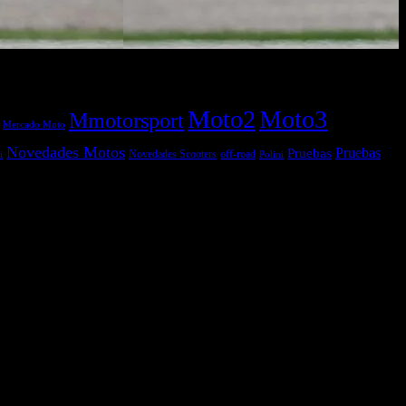
Moto2
Moto3
Mmotorsport
Mercado Moto
Novedades Motos
Pruebas
Pruebas
off-road
Novedades Scooters
Polini
i