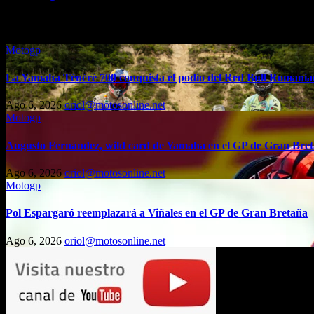
Entrada relacionada
Motogp
La Yamaha Ténéré 700 conquista el podio del Red Bull Romaniac
Ago 6, 2026
oriol@motosonline.net
Motogp
Augusto Fernández, wild card de Yamaha en el GP de Gran Bre
Ago 6, 2026
oriol@motosonline.net
Motogp
Pol Espargaró reemplazará a Viñales en el GP de Gran Bretaña
Ago 6, 2026
oriol@motosonline.net