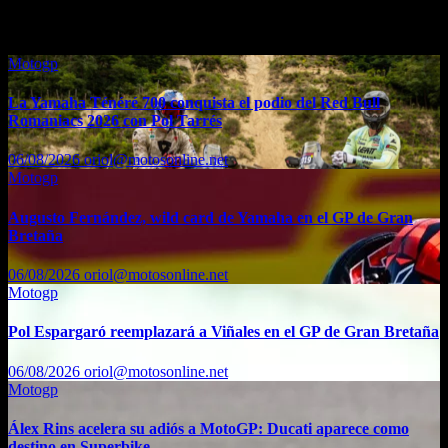
También te puede interesar...
Motogp
La Yamaha Ténéré 700 conquista el podio del Red Bull
Romaniacs 2026 con Pol Tarrés
06/08/2026
oriol@motosonline.net
Motogp
Augusto Fernández, wild card de Yamaha en el GP de Gran
Bretaña
06/08/2026
oriol@motosonline.net
Motogp
Pol Espargaró reemplazará a Viñales en el GP de Gran Bretaña
06/08/2026
oriol@motosonline.net
Motogp
Álex Rins acelera su adiós a MotoGP: Ducati aparece como
destino en Superbike