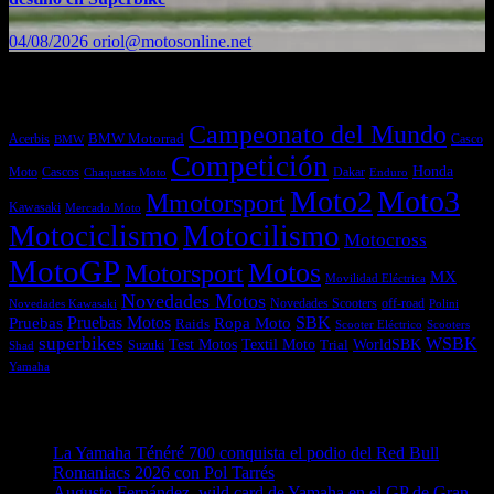
04/08/2026
oriol@motosonline.net
Etiquetas
Campeonato del Mundo
Acerbis
BMW Motorrad
Casco
BMW
Competición
Honda
Moto
Dakar
Cascos
Chaquetas Moto
Enduro
Moto2
Moto3
Mmotorsport
Kawasaki
Mercado Moto
Motociclismo
Motocilismo
Motocross
MotoGP
Motos
Motorsport
MX
Movilidad Eléctrica
Novedades Motos
off-road
Novedades Scooters
Polini
Novedades Kawasaki
Pruebas
Pruebas Motos
SBK
Ropa Moto
Raids
Scooters
Scooter Eléctrico
superbikes
WSBK
Textil Moto
WorldSBK
Test Motos
Suzuki
Trial
Shad
Yamaha
Entradas recientes
La Yamaha Ténéré 700 conquista el podio del Red Bull
Romaniacs 2026 con Pol Tarrés
06/08/2026
Augusto Fernández, wild card de Yamaha en el GP de Gran