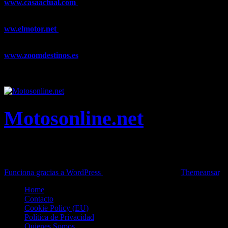
www.casaactual.com
El portal de referencia de lifestyle con
noticias y artículos sobre Decoración, Moda, Bricolaje, Recetas, ...
ww.elmotor.net
Tu web de coches en internet con noticias,
novedades, pruebas y mucho más...
www.zoomdestinos.es
Encuentra información sobre destinos de
viajes entre miles de artículos y consejos para disfrutar de tus
vacaciones y tiempo libre.
Motosonline.net
Toda la información del mundo de la Moto en una sola web,
Pruebas, Novedades, Artículos y competición.
Funciona gracias a WordPress
|
Theme: News Live by
Themeansar
.
Home
Contacto
Cookie Policy (EU)
Política de Privacidad
Quienes Somos