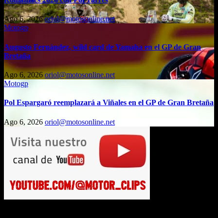
Ago 6, 2026
oriol@motosonline.net
Motogp
Augusto Fernández, wild card de Yamaha en el GP de Gran
Bretaña
Ago 6, 2026
oriol@motosonline.net
Motogp
Pol Espargaró reemplazará a Viñales en el GP de Gran Bretaña
Ago 6, 2026
oriol@motosonline.net
Busca en Motosonline