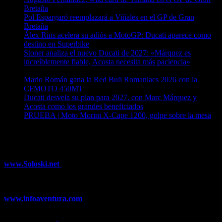
Bretaña
06/08/2026
Pol Espargaró reemplazará a Viñales en el GP de Gran
Bretaña
06/08/2026
Álex Rins acelera su adiós a MotoGP: Ducati aparece como
destino en Superbike
04/08/2026
Stoner analiza el nuevo Ducati de 2027: «Márquez es
increíblemente fiable, Acosta necesita más paciencia»
04/08/2026
Mario Román gana la Red Bull Romaniacs 2026 con la
CFMOTO 450MT
04/08/2026
Ducati desvela su plan para 2027, con Marc Márquez y
Acosta como los grandes beneficiados
04/08/2026
PRUEBA | Moto Morini X-Cape 1200, golpe sobre la mesa
04/08/2026
¿Ya conoces nuestra red de portales?
www.Soloski.net
Noticias y artículos sobre Deportes de Invierno,
Esquí, Snowboard, Esquí de Fondo, Esquí de Travesía, Estaciones
de Esquí, Meteorología,...
www.infoaventura.com
Toda la información sobre Mountain Bike
y Trail Running, competiciones, noticias, novedades,...