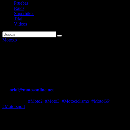
Pruebas
Raids
Superbikes
Trial
Vídeos
Motogp
Mahindra, la «gran escuela»
para las actuales estrellas de
MotoGP
Por
oriol@motosonline.net
Ene 23, 2024
#Moto2
,
#Moto3
,
#Motociclismo
,
#MotoGP
,
#Motorsport
Ahora rivales a pesar de contar con una Ducati, Pecco Bagnaia y
Jorge Martín compartieron equipo al principio de sus carreras
deportivos, cuando corrían con una Mahindra en Moto3. La marca