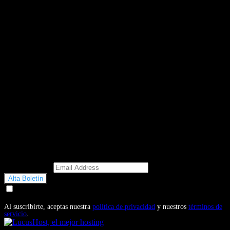
Email Address
Doy mi consentimiento para recibir correos electrónicos
promocionales de Motosonline.net
Al suscribirte, aceptas nuestra
política de privacidad
y nuestros
términos de
servicio
.