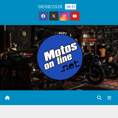
Saltar
08/08/2026
16:11
al
contenido