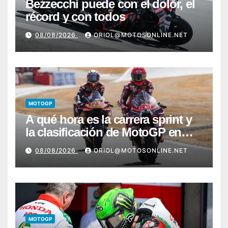
Bezzecchi puede con el dolor, el
récord y con todos
08/08/2026
ORIOL@MOTOSONLINE.NET
MOTOGP
A qué hora es la carrera sprint y
la clasificación de MotoGP en
Silverstone
08/08/2026
ORIOL@MOTOSONLINE.NET
MOTOGP