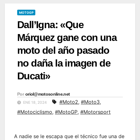
MOTOGP
Dall’Igna: «Que
Márquez gane con una
moto del año pasado
no daña la imagen de
Ducati»
Por
oriol@motosonline.net
#Moto2
,
#Moto3
,
ENE 18, 2024
#Motociclismo
,
#MotoGP
,
#Motorsport
A nadie se le escapa que el técnico fue una de