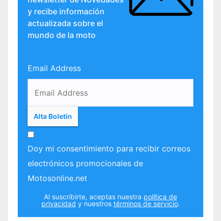
y recibe información
actualizada sobre el
mundo de la moto
Email Address
Doy mi consentimiento para recibir correos
electrónicos promocionales de
Motosonline.net
Al suscribirte, aceptas nuestra
política de
privacidad
y nuestros
términos de servicio
.