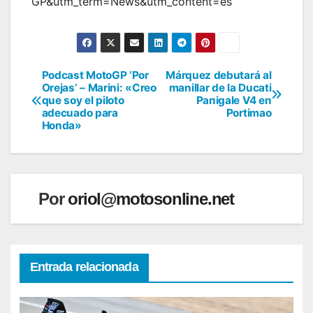
GP&utm_term=News&utm_content=es
Podcast MotoGP ‘Por
Márquez debutará al
Navegación
Orejas’ – Marini: «Creo
manillar de la Ducati
que soy el piloto
Panigale V4 en
de
adecuado para
Portimao
Honda»
entradas
Por
oriol@motosonline.net
Entrada relacionada