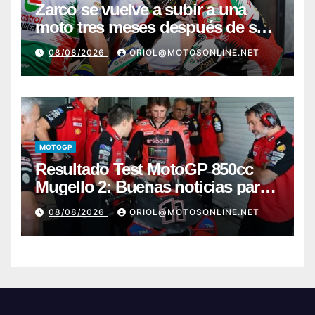
Zarco se vuelve a subir a una
moto tres meses después de su
grave lesión
08/08/2026
ORIOL@MOTOSONLINE.NET
MOTOGP
Resultado Test MotoGP 850cc
Mugello 2: Buenas noticias para
Márquez y Acosta
08/08/2026
ORIOL@MOTOSONLINE.NET