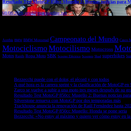
Resultado Test MotoGP 850cc Mugello 2: Buenas noticias para 
08/08/2026
oriol@motosonline.net
Etiquetas
Campeonato del Mundo
Acerbis
BMW Motorrad
Casco 
BMW
Mot
Motociclismo
Motocilismo
Motocross
superbikes
Motos
SBK
Ropa Moto
Raids
Suz
Scooters
Shad
Scooter Eléctrico
Entradas recientes
Bezzecchi puede con el dolor, el récord y con todos
08/08/202
A qué hora es la carrera sprint y la clasificación de MotoGP en 
Zarco se vuelve a subir a una moto tres meses después de su gr
Resultado Test MotoGP 850cc Mugello 2: Buenas noticias par
Silverstone renueva con MotoGP por dos temporadas más
08/0
Trackhouse anuncia la renovación de Raúl Fernández hasta 20
Resultado Test MotoGP 850cc Mugello: Honda se pone seria
0
Bezzecchi: «No estoy al máximo y quiero ver cómo estoy en la
¿Ya conoces nuestra red de portales?