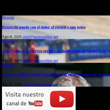
Entrada relacionada
Motogp
Bezzecchi puede con el dolor, el récord y con todos
Ago 8, 2026
oriol@motosonline.net
Motogp
A qué hora es la carrera sprint y la clasificación de MotoGP en Si
Ago 8, 2026
oriol@motosonline.net
Motogp
Zarco se vuelve a subir a una moto tres meses después de su grav
Ago 8, 2026
oriol@motosonline.net