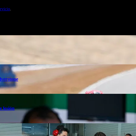
nales de Motosonline.net
rvicio
.
lverstone
e lesión