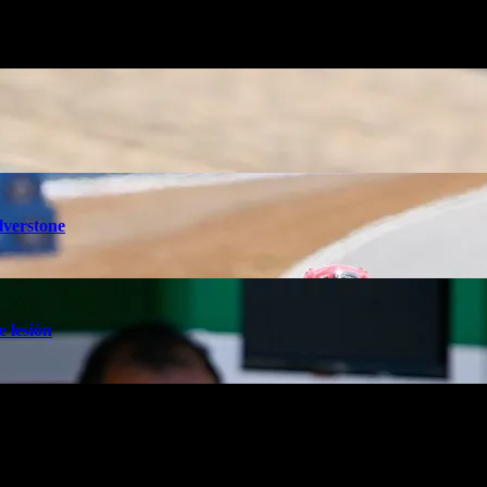
lverstone
e lesión