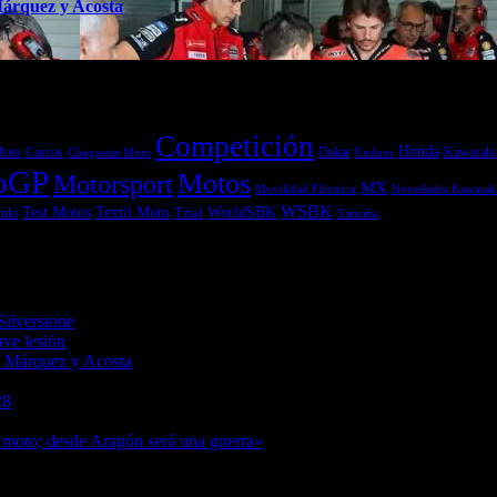
Márquez y Acosta
Competición
Honda
Moto
Dakar
Kawasaki
Cascos
Chaquetas Moto
Enduro
oGP
Motos
Motorsport
MX
Movilidad Eléctrica
Novedades Kawasak
WSBK
Textil Moto
WorldSBK
Test Motos
uki
Trial
Yamaha
6
Silverstone
08/08/2026
ave lesión
08/08/2026
a Márquez y Acosta
08/08/2026
8/2026
28
08/08/2026
7/08/2026
 moto; desde Aragón será una guerra»
07/08/2026