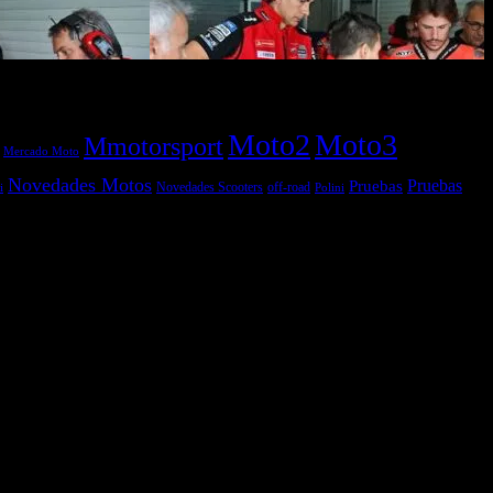
Moto2
Moto3
Mmotorsport
Mercado Moto
Novedades Motos
Pruebas
Pruebas
off-road
Novedades Scooters
Polini
i