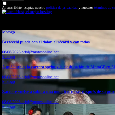
Doy mi consentimiento para recibir correos electrónicos promocio
Al suscribirte, aceptas nuestra
política de privacidad
y nuestros
términos de se
También te puede interesar...
Motogp
Bezzecchi puede con el dolor, el récord y con todos
08/08/2026
oriol@motosonline.net
Motogp
A qué hora es la carrera sprint y la clasificación de MotoGP en Si
08/08/2026
oriol@motosonline.net
Motogp
Zarco se vuelve a subir a una moto tres meses después de su grav
08/08/2026
oriol@motosonline.net
Motogp