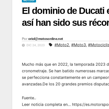
MOTOGP
El dominio de Ducati
así han sido sus réco
Por
oriol@motosonline.net
#Moto2
,
#Moto3
,
#Motocicl
DIC 24, 2023
Mucho más que en 2022, la temporada 2023 de
cronometraje. Se han batido numerosas marcas 
se perfecciona constantemente en un campeon
avanzadas.De los 20 grandes premios disputad
Fuente..
Leer noticia completa en… https://es.motors