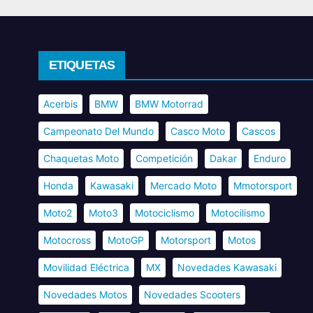
ETIQUETAS
Acerbis
BMW
BMW Motorrad
Campeonato Del Mundo
Casco Moto
Cascos
Chaquetas Moto
Competición
Dakar
Enduro
Honda
Kawasaki
Mercado Moto
Mmotorsport
Moto2
Moto3
Motociclismo
Motocilismo
Motocross
MotoGP
Motorsport
Motos
Movilidad Eléctrica
MX
Novedades Kawasaki
Novedades Motos
Novedades Scooters