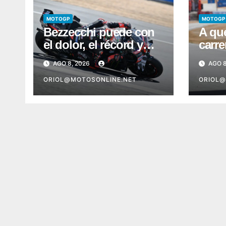
MOTOGP
MOTOGP
Bezzecchi puede con
A qué
el dolor, el récord y
carre
con todos
clasi
AGO 8, 2026
AGO 8
Moto
ORIOL@MOTOSONLINE.NET
Silve
ORIOL@