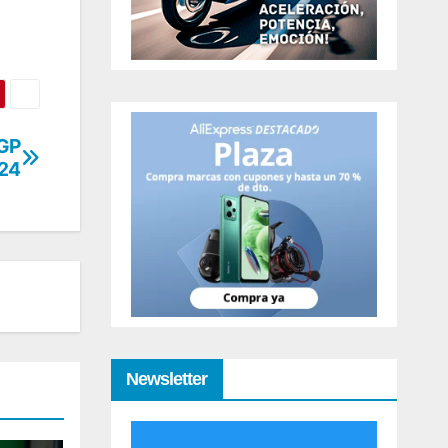
oGP
024
Newsletter