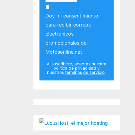
Doy mi consentimiento
para recibir correos
electrónicos
promocionales de
Motosonline.net
Al suscribirte, aceptas nuestra
política de privacidad
y
nuestros
términos de servicio
.