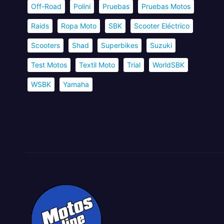
Off-Road
Polini
Pruebas
Pruebas Motos
Raids
Ropa Moto
SBK
Scooter Eléctrico
Scooters
Shad
Superbikes
Suzuki
Test Motos
Textil Moto
Trial
WorldSBK
WSBK
Yamaha