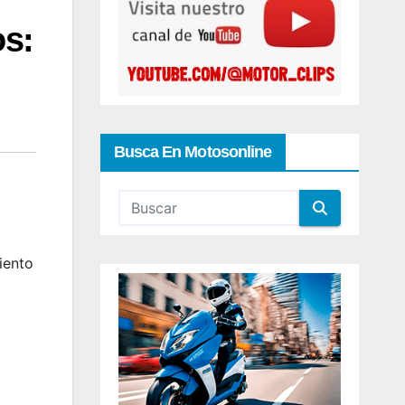
os:
Busca En Motosonline
iento