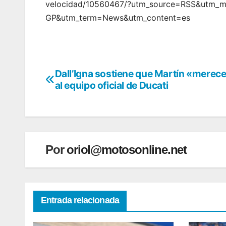
velocidad/10560467/?utm_source=RSS&utm_
GP&utm_term=News&utm_content=es
Dall’Igna sostiene que Martín «merece
Navegación
al equipo oficial de Ducati
de
entradas
Por
oriol@motosonline.net
Entrada relacionada