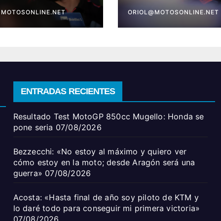
; desde Aragón
conseguir mi prim
 una guerra»
@MOTOSONLINE.NET
victoria»
ORIOL@MOTOSONLINE.NET
ENTRADAS RECIENTES
Resultado Test MotoGP 850cc Mugello: Honda se
pone seria
07/08/2026
Bezzecchi: «No estoy al máximo y quiero ver
cómo estoy en la moto; desde Aragón será una
guerra»
07/08/2026
Acosta: «Hasta final de año soy piloto de KTM y
lo daré todo para conseguir mi primera victoria»
07/08/2026