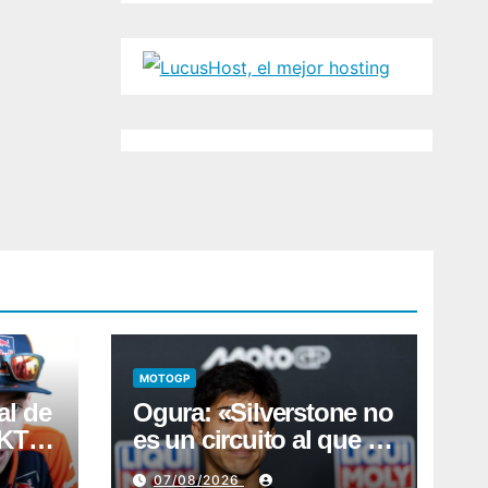
MOTOGP
al de
Ogura: «Silverstone no
e KTM
es un circuito al que le
a
tenga muchas ganas»
07/08/2026