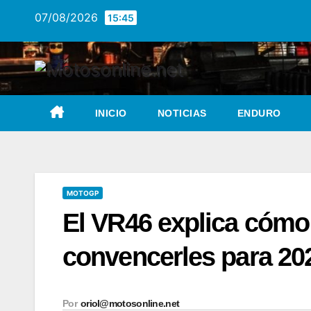
Saltar
07/08/2026
15:45
al
contenido
INICIO
NOTICIAS
ENDURO
MOTOGP
El VR46 explica cómo
convencerles para 20
Por
oriol@motosonline.net