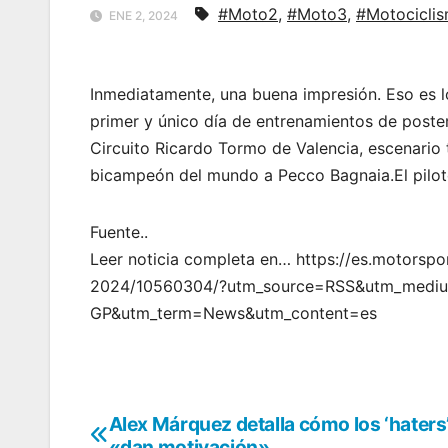
#Moto2
,
#Moto3
,
#Motocicli
ENE 2, 2024
Inmediatamente, una buena impresión. Eso es 
primer y único día de entrenamientos de pos
Circuito Ricardo Tormo de Valencia, escenario
bicampeón del mundo a Pecco Bagnaia.El pilot
Fuente..
Leer noticia completa en… https://es.motorsp
2024/10560304/?utm_source=RSS&utm_medi
GP&utm_term=News&utm_content=es
Alex Márquez detalla cómo los ‘haters’
Navegación
«dan motivación»