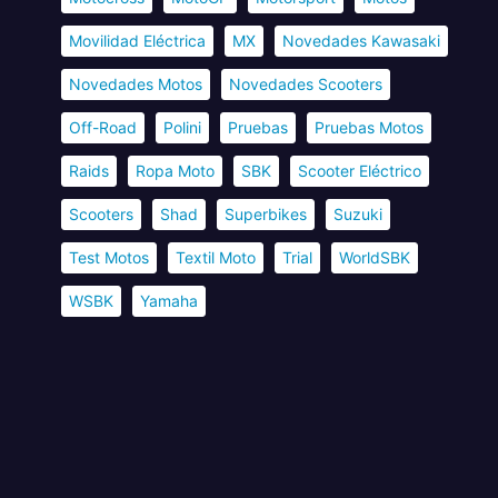
Movilidad Eléctrica
MX
Novedades Kawasaki
Novedades Motos
Novedades Scooters
Off-Road
Polini
Pruebas
Pruebas Motos
Raids
Ropa Moto
SBK
Scooter Eléctrico
Scooters
Shad
Superbikes
Suzuki
Test Motos
Textil Moto
Trial
WorldSBK
WSBK
Yamaha