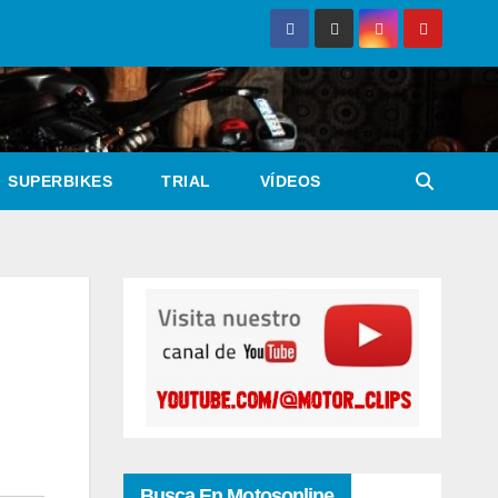
SUPERBIKES
TRIAL
VÍDEOS
Busca En Motosonline