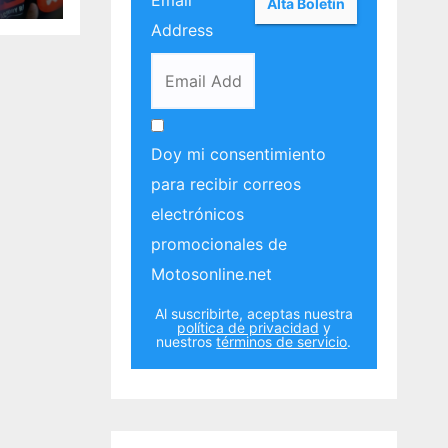
Email
Address
Doy mi consentimiento
para recibir correos
electrónicos
promocionales de
Motosonline.net
Al suscribirte, aceptas nuestra
política de privacidad
y
nuestros
términos de servicio
.