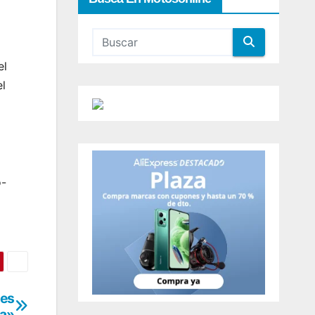
el
l
o-
 es
da»