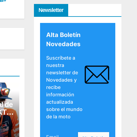
Newsletter
Alta Boletín
Novedades
Suscríbete a
nuestra
newsletter de
Novedades y
recibe
información
actualizada
al de
sobre el mundo
 KTM
de la moto
era