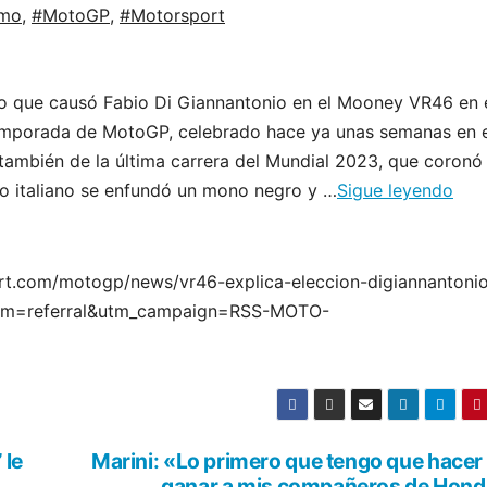
smo
,
#MotoGP
,
#Motorsport
lo que causó Fabio Di Giannantonio en el Mooney VR46 en 
temporada de MotoGP, celebrado hace ya unas semanas en e
 también de la última carrera del Mundial 2023, que coronó
o italiano se enfundó un mono negro y …
Sigue leyendo
ort.com/motogp/news/vr46-explica-eleccion-digiannantoni
um=referral&utm_campaign=RSS-MOTO-
 le
Marini: «Lo primero que tengo que hacer
ganar a mis compañeros de Hon