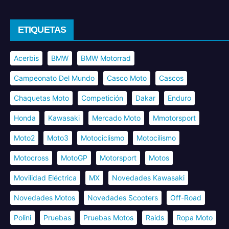
ETIQUETAS
Acerbis
BMW
BMW Motorrad
Campeonato Del Mundo
Casco Moto
Cascos
Chaquetas Moto
Competición
Dakar
Enduro
Honda
Kawasaki
Mercado Moto
Mmotorsport
Moto2
Moto3
Motociclismo
Motocilismo
Motocross
MotoGP
Motorsport
Motos
Movilidad Eléctrica
MX
Novedades Kawasaki
Novedades Motos
Novedades Scooters
Off-Road
Polini
Pruebas
Pruebas Motos
Raids
Ropa Moto