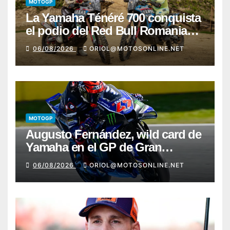
MOTOGP
La Yamaha Ténéré 700 conquista
el podio del Red Bull Romaniacs
2026 con Pol Tarrés
06/08/2026
ORIOL@MOTOSONLINE.NET
MOTOGP
Augusto Fernández, wild card de
Yamaha en el GP de Gran
Bretaña
06/08/2026
ORIOL@MOTOSONLINE.NET