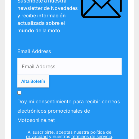
Suscríbete a nuestra
newsletter de Novedades
y recibe información
actualizada sobre el
mundo de la moto
Email Address
Doy mi consentimiento para recibir correos
electrónicos promocionales de
Motosonline.net
Al suscribirte, aceptas nuestra
política de
privacidad
y nuestros
términos de servicio
.