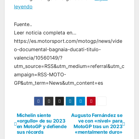
leyendo
Fuente..
Leer noticia completa en…
https://es.motorsport.com/motogp/news/vide
o-documental-bagnaia-ducati-titulo-
valencia/10560149/?
utm_source=RSS&utm_medium=referral&utm_c
ampaign=RSS-MOTO-
GP&utm_term=News&utm_content=es
Michelin siente
Augusto Fernández se
Navegación
«orgullo» de su 2023
ve con «nivel» para
en MotoGP y defiende
MotoGP tras un 2023
de
sus récords
«mentalmente duro»