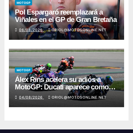
MOTOGP
Pol Espargaró reemplazará a
Viñales en el GP de Gran Bretaña
06/08/2026
ORIOL@MOTOSONLINE.NET
MOTOGP
Álex Rins acelera su adiós a
MotoGP: Ducati aparece como
destino en Superbike
04/08/2026
ORIOL@MOTOSONLINE.NET