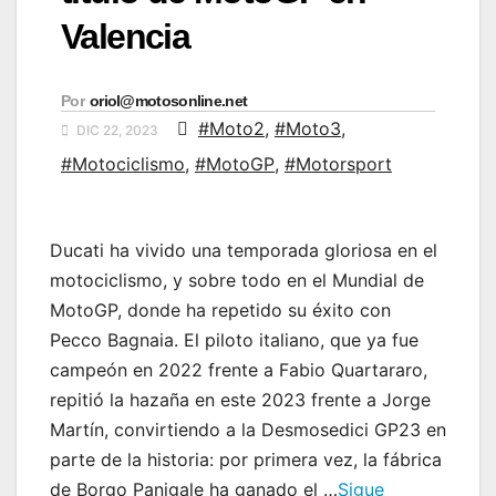
Valencia
Por
oriol@motosonline.net
#Moto2
,
#Moto3
,
DIC 22, 2023
#Motociclismo
,
#MotoGP
,
#Motorsport
Ducati ha vivido una temporada gloriosa en el
motociclismo, y sobre todo en el Mundial de
MotoGP, donde ha repetido su éxito con
Pecco Bagnaia. El piloto italiano, que ya fue
campeón en 2022 frente a Fabio Quartararo,
repitió la hazaña en este 2023 frente a Jorge
Martín, convirtiendo a la Desmosedici GP23 en
parte de la historia: por primera vez, la fábrica
de Borgo Panigale ha ganado el …
Sigue