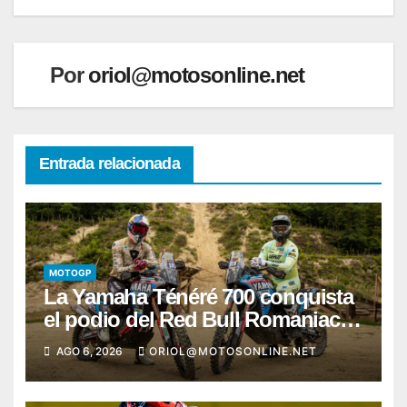
entradas
Por
oriol@motosonline.net
Entrada relacionada
MOTOGP
La Yamaha Ténéré 700 conquista
el podio del Red Bull Romaniacs
2026 con Pol Tarrés
AGO 6, 2026
ORIOL@MOTOSONLINE.NET