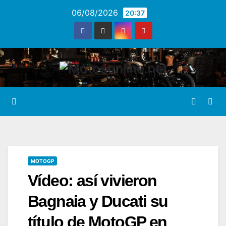
Saltar
06/08/2026
20:37
al
contenido
MOTOGP
Vídeo: así vivieron
Bagnaia y Ducati su
título de MotoGP en