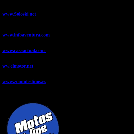
¿Ya conoces nuestra red de portales?
www.Soloski.net
Noticias y artículos sobre Deportes de Invierno,
Esquí, Snowboard, Esquí de Fondo, Esquí de Travesía, Estaciones
de Esquí, Meteorología,...
www.infoaventura.com
Toda la información sobre Mountain Bike
y Trail Running, competiciones, noticias, novedades,...
www.casaactual.com
El portal de referencia de lifestyle con
noticias y artículos sobre Decoración, Moda, Bricolaje, Recetas, ...
ww.elmotor.net
Tu web de coches en internet con noticias,
novedades, pruebas y mucho más...
www.zoomdestinos.es
Encuentra información sobre destinos de
viajes entre miles de artículos y consejos para disfrutar de tus
vacaciones y tiempo libre.