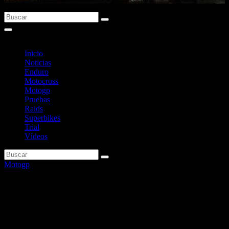
Inicio
Noticias
Enduro
Motocross
Motogp
Pruebas
Raids
Superbikes
Trial
Vídeos
Motogp
Dall’Igna: «No entiendo que
Aprilia y KTM vayan a tener
más ventajas que Ducati»