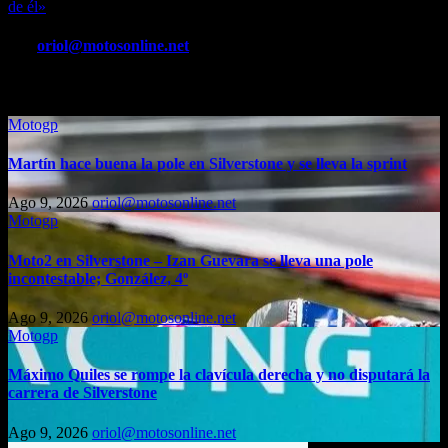
de
de él»
entradas
Por
oriol@motosonline.net
Entrada relacionada
Motogp
Martín hace buena la pole en Silverstone y se lleva la sprint
Ago 9, 2026
oriol@motosonline.net
Motogp
Moto2 en Silverstone – Izan Guevara se lleva una pole
incontestable; González, 4º
Ago 9, 2026
oriol@motosonline.net
Motogp
Máximo Quiles se rompe la clavícula derecha y no disputará la
carrera de Silverstone
Ago 9, 2026
oriol@motosonline.net