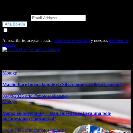
Email Address
Doy mi consentimiento para recibir correos electrónicos
promocionales de Motosonline.net
Al suscribirte, aceptas nuestra
política de privacidad
y nuestros
términos de
servicio
.
También te puede interesar...
Motogp
Martín hace buena la pole en Silverstone y se lleva la sprint
09/08/2026
oriol@motosonline.net
Motogp
Moto2 en Silverstone – Izan Guevara se lleva una pole
incontestable; González, 4º
09/08/2026
oriol@motosonline.net