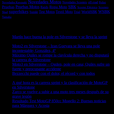
Novedades Motos
off-road
Novedades Scooters
Polini
Novedades Kawasaki
Pruebas
Pruebas Motos
SBK
Ropa Moto
Raids
Scooters
Scooter Eléctrico
superbikes
WSBK
Textil Moto
WorldSBK
Test Motos
Suzuki
Trial
Shad
Yamaha
Entradas recientes
Martín hace buena la pole en Silverstone y se lleva la sprint
09/08/2026
Moto2 en Silverstone – Izan Guevara se lleva una pole
incontestable; González, 4º
09/08/2026
Máximo Quiles se rompe la clavícula derecha y no disputará
la carrera de Silverstone
09/08/2026
Moto3 en Silverstone – Ogden, pole en casa; Quiles sufre un
fuerte y preocupante accidente
09/08/2026
Bezzecchi puede con el dolor, el récord y con todos
08/08/2026
A qué hora es la carrera sprint y la clasificación de MotoGP
en Silverstone
08/08/2026
Zarco se vuelve a subir a una moto tres meses después de su
grave lesión
08/08/2026
Resultado Test MotoGP 850cc Mugello 2: Buenas noticias
para Márquez y Acosta
08/08/2026