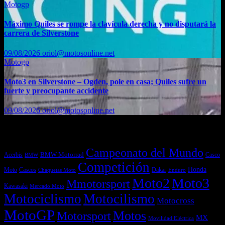
Motogp
Máximo Quiles se rompe la clavícula derecha y no disputará la
carrera de Silverstone
09/08/2026
oriol@motosonline.net
Motogp
Moto3 en Silverstone – Ogden, pole en casa; Quiles sufre un
fuerte y preocupante accidente
09/08/2026
oriol@motosonline.net
Etiquetas
Campeonato del Mundo
Acerbis
BMW Motorrad
Casco
BMW
Competición
Honda
Moto
Dakar
Cascos
Chaquetas Moto
Enduro
Moto2
Moto3
Mmotorsport
Kawasaki
Mercado Moto
Motociclismo
Motocilismo
Motocross
MotoGP
Motos
Motorsport
MX
Movilidad Eléctrica