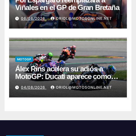
Viñales en el GP de Gran Bretaña
06/08/2026
ORIOL@MOTOSONLINE.NET
MOTOGP
Álex Rins acelera su adiós a
MotoGP: Ducati aparece como
destino en Superbike
04/08/2026
ORIOL@MOTOSONLINE.NET