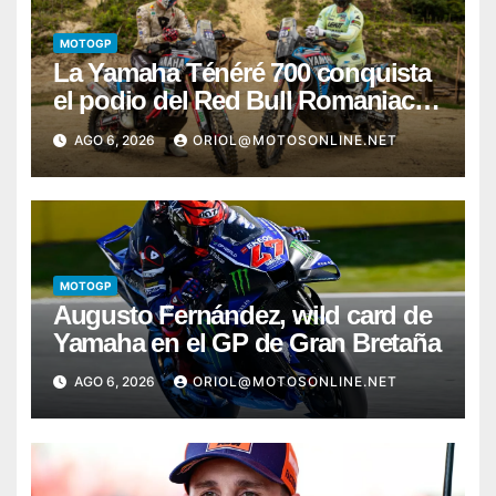
MOTOGP
La Yamaha Ténéré 700 conquista
el podio del Red Bull Romaniacs
2026 con Pol Tarrés
AGO 6, 2026
ORIOL@MOTOSONLINE.NET
MOTOGP
Augusto Fernández, wild card de
Yamaha en el GP de Gran Bretaña
AGO 6, 2026
ORIOL@MOTOSONLINE.NET