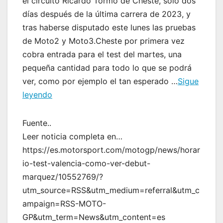
el circuito Ricardo Tormo de Cheste, solo dos
días después de la última carrera de 2023, y
tras haberse disputado este lunes las pruebas
de Moto2 y Moto3.Cheste por primera vez
cobra entrada para el test del martes, una
pequeña cantidad para todo lo que se podrá
ver, como por ejemplo el tan esperado …
Sigue
leyendo
Fuente..
Leer noticia completa en…
https://es.motorsport.com/motogp/news/horar
io-test-valencia-como-ver-debut-
marquez/10552769/?
utm_source=RSS&utm_medium=referral&utm_c
ampaign=RSS-MOTO-
GP&utm_term=News&utm_content=es