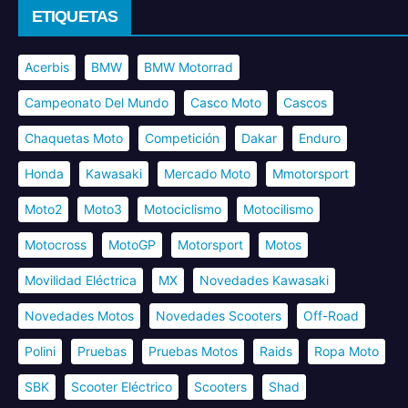
ETIQUETAS
Acerbis
BMW
BMW Motorrad
Campeonato Del Mundo
Casco Moto
Cascos
Chaquetas Moto
Competición
Dakar
Enduro
Honda
Kawasaki
Mercado Moto
Mmotorsport
Moto2
Moto3
Motociclismo
Motocilismo
Motocross
MotoGP
Motorsport
Motos
Movilidad Eléctrica
MX
Novedades Kawasaki
Novedades Motos
Novedades Scooters
Off-Road
Polini
Pruebas
Pruebas Motos
Raids
Ropa Moto
SBK
Scooter Eléctrico
Scooters
Shad