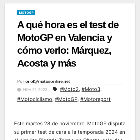
MOTOGP
A qué hora es el test de
MotoGP en Valencia y
cómo verlo: Márquez,
Acosta y más
Por
oriol@motosonline.net
#Moto2
,
#Moto3
,
NOV 27, 2023
#Motociclismo
,
#MotoGP
,
#Motorsport
Este martes 28 de noviembre, MotoGP disputa
su primer test de cara a la temporada 2024 en