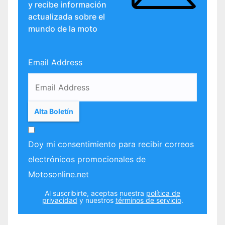
y recibe información
actualizada sobre el
mundo de la moto
Email Address
Doy mi consentimiento para recibir correos
electrónicos promocionales de
Motosonline.net
Al suscribirte, aceptas nuestra
política de
privacidad
y nuestros
términos de servicio
.