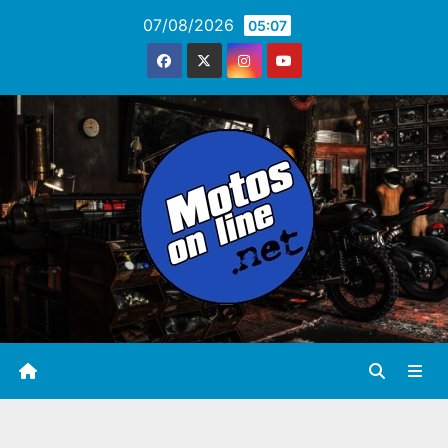
Saltar
07/08/2026
05:07
al
contenido