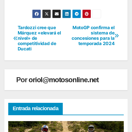
Tardozzi cree que
MotoGP confirma el
Navegación
Márquez «elevará el
sistema de
nivel» de
concesiones para la
de
competitividad de
temporada 2024
Ducati
entradas
Por
oriol@motosonline.net
Entrada relacionada