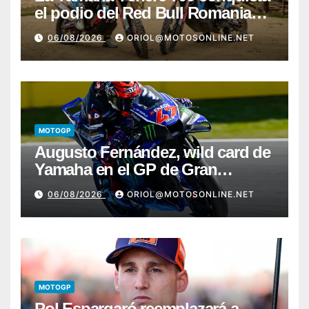
el podio del Red Bull Romaniacs
2026 con Pol Tarrés
06/08/2026
ORIOL@MOTOSONLINE.NET
MOTOGP
Augusto Fernández, wild card de
Yamaha en el GP de Gran
Bretaña
06/08/2026
ORIOL@MOTOSONLINE.NET
MOTOGP
Pol Espargaró reemplazará a