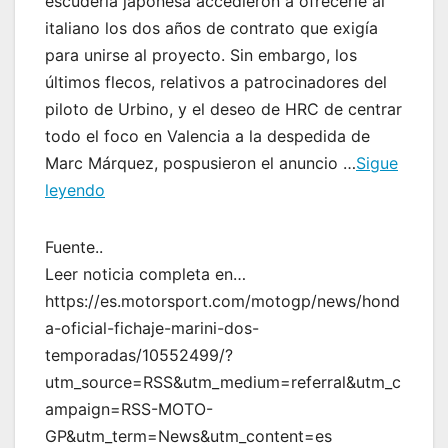
escudería japonesa accedieron a ofrecerle al
italiano los dos años de contrato que exigía
para unirse al proyecto. Sin embargo, los
últimos flecos, relativos a patrocinadores del
piloto de Urbino, y el deseo de HRC de centrar
todo el foco en Valencia a la despedida de
Marc Márquez, pospusieron el anuncio …
Sigue
leyendo
Fuente..
Leer noticia completa en…
https://es.motorsport.com/motogp/news/hond
a-oficial-fichaje-marini-dos-
temporadas/10552499/?
utm_source=RSS&utm_medium=referral&utm_c
ampaign=RSS-MOTO-
GP&utm_term=News&utm_content=es