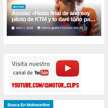
MOTOGP
Acosta: «Hasta final de año soy
piloto de KTM y lo daré todo para
conseguir mi primera victoria»
AGO 7, 2026
ORIOL@MOTOSONLINE.NET
Busca En Motosonline