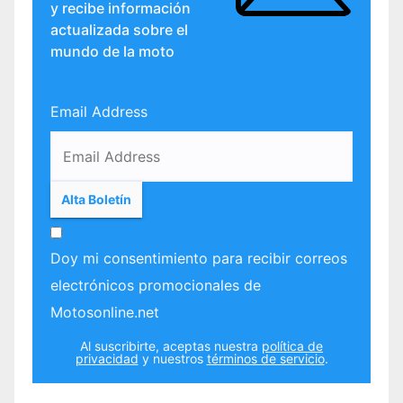
y recibe información
actualizada sobre el
mundo de la moto
Email Address
Doy mi consentimiento para recibir correos
electrónicos promocionales de
Motosonline.net
Al suscribirte, aceptas nuestra
política de
privacidad
y nuestros
términos de servicio
.