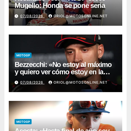
Mugello: Honda se pone seria
07/08/2026
ORIOL@MOTOSONLINE.NET
MOTOGP
Bezzecchi: «No estoy al máximo
y quiero ver cómo estoy en la
moto; desde Aragón será una
07/08/2026
ORIOL@MOTOSONLINE.NET
guerra»
MOTOGP
Acosta: «Hasta final de año soy