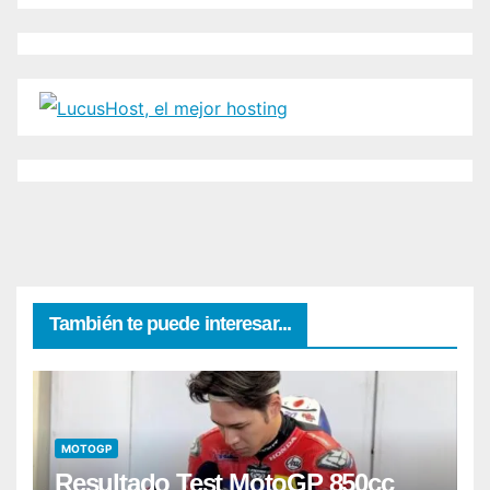
También te puede interesar...
MOTOGP
Resultado Test MotoGP 850cc