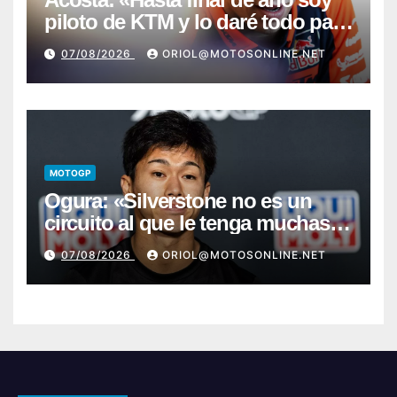
piloto de KTM y lo daré todo para
conseguir mi primera victoria»
07/08/2026
ORIOL@MOTOSONLINE.NET
MOTOGP
Ogura: «Silverstone no es un
circuito al que le tenga muchas
ganas»
07/08/2026
ORIOL@MOTOSONLINE.NET