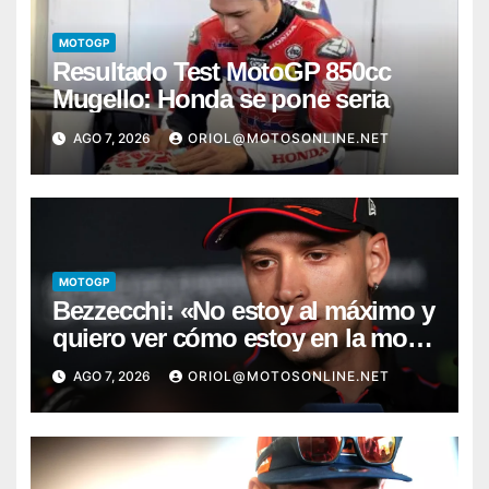
MOTOGP
Resultado Test MotoGP 850cc
Mugello: Honda se pone seria
AGO 7, 2026
ORIOL@MOTOSONLINE.NET
MOTOGP
Bezzecchi: «No estoy al máximo y
quiero ver cómo estoy en la moto;
desde Aragón será una guerra»
AGO 7, 2026
ORIOL@MOTOSONLINE.NET