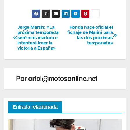
Jorge Martín: «La
Honda hace oficial el
Navegación
próxima temporada
fichaje de Marini para
seré más maduro e
las dos próximas
de
intentaré traer la
temporadas
victoria a España»
entradas
Por
oriol@motosonline.net
Entrada relacionada