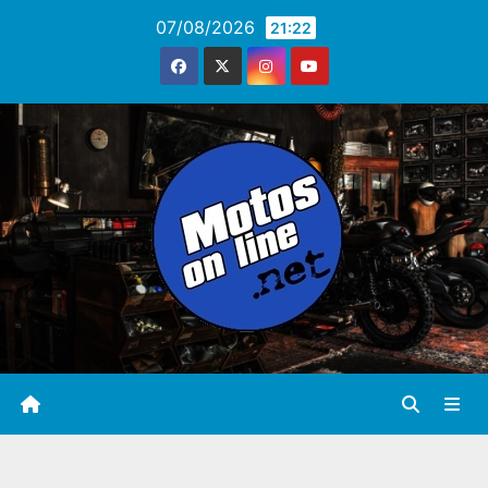
Saltar
07/08/2026
21:22
al
contenido