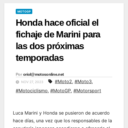
MOTOGP
Honda hace oficial el
fichaje de Marini para
las dos próximas
temporadas
Por
oriol@motosonline.net
#Moto2
,
#Moto3
,
NOV 27, 2023
#Motociclismo
,
#MotoGP
,
#Motorsport
Luca Marini y Honda se pusieron de acuerdo
hace días, una vez que los responsables de la