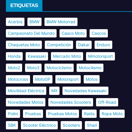
ETIQUETAS
Acerbis
BMW
BMW Motorrad
Campeonato Del Mundo
Casco Moto
Cascos
Chaquetas Moto
Competición
Dakar
Enduro
Honda
Kawasaki
Mercado Moto
Mmotorsport
Moto2
Moto3
Motociclismo
Motocilismo
Motocross
MotoGP
Motorsport
Motos
Movilidad Eléctrica
MX
Novedades Kawasaki
Novedades Motos
Novedades Scooters
Off-Road
Polini
Pruebas
Pruebas Motos
Raids
Ropa Moto
SBK
Scooter Eléctrico
Scooters
Shad