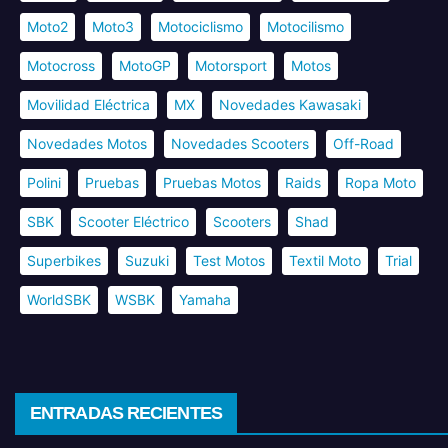
Moto2
Moto3
Motociclismo
Motocilismo
Motocross
MotoGP
Motorsport
Motos
Movilidad Eléctrica
MX
Novedades Kawasaki
Novedades Motos
Novedades Scooters
Off-Road
Polini
Pruebas
Pruebas Motos
Raids
Ropa Moto
SBK
Scooter Eléctrico
Scooters
Shad
Superbikes
Suzuki
Test Motos
Textil Moto
Trial
WorldSBK
WSBK
Yamaha
ENTRADAS RECIENTES