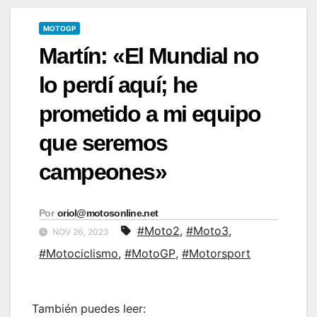
MOTOGP
Martín: «El Mundial no
lo perdí aquí; he
prometido a mi equipo
que seremos
campeones»
Por
oriol@motosonline.net
#Moto2
,
#Moto3
,
NOV 26, 2023
#Motociclismo
,
#MotoGP
,
#Motorsport
También puedes leer: