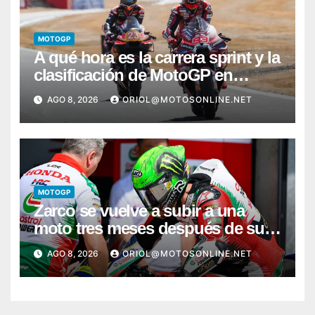
MOTOGP
A qué hora es la carrera sprint y la
clasificación de MotoGP en
Silverstone
AGO 8, 2026
ORIOL@MOTOSONLINE.NET
MOTOGP
Zarco se vuelve a subir a una
moto tres meses después de su
grave lesión
AGO 8, 2026
ORIOL@MOTOSONLINE.NET