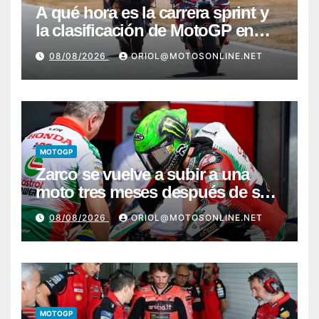
A qué hora es la carrera sprint y
la clasificación de MotoGP en
Silverstone
08/08/2026
ORIOL@MOTOSONLINE.NET
MOTOGP
Zarco se vuelve a subir a una
moto tres meses después de su
grave lesión
08/08/2026
ORIOL@MOTOSONLINE.NET
MOTOGP