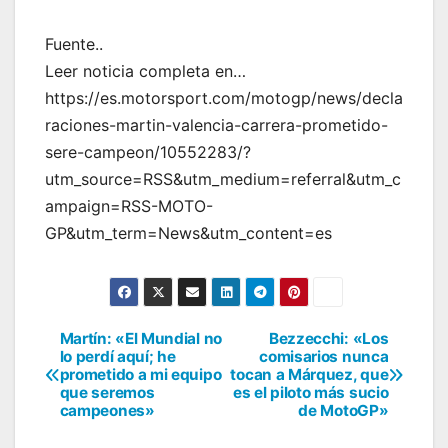
Fuente..
Leer noticia completa en…
https://es.motorsport.com/motogp/news/decla
raciones-martin-valencia-carrera-prometido-
sere-campeon/10552283/?
utm_source=RSS&utm_medium=referral&utm_c
ampaign=RSS-MOTO-
GP&utm_term=News&utm_content=es
Martín: «El Mundial no
Bezzecchi: «Los
Navegación
lo perdí aquí; he
comisarios nunca
prometido a mi equipo
tocan a Márquez, que
de
que seremos
es el piloto más sucio
campeones»
de MotoGP»
entradas