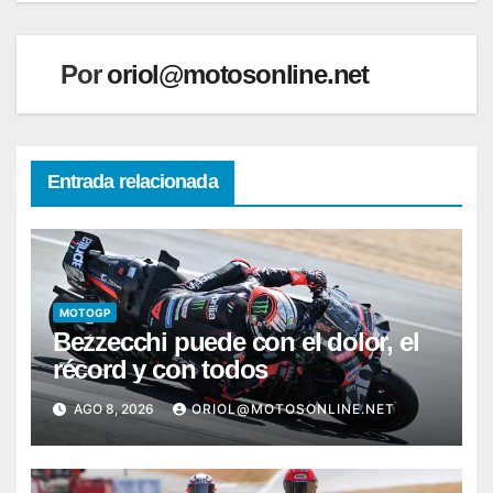
Por
oriol@motosonline.net
Entrada relacionada
MOTOGP
Bezzecchi puede con el dolor, el
récord y con todos
AGO 8, 2026
ORIOL@MOTOSONLINE.NET