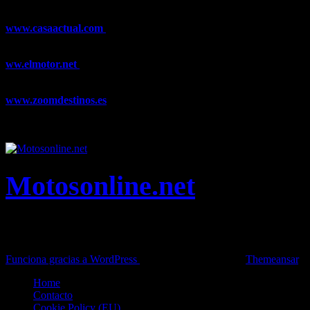
y Trail Running, competiciones, noticias, novedades,...
www.casaactual.com
El portal de referencia de lifestyle con
noticias y artículos sobre Decoración, Moda, Bricolaje, Recetas, ...
ww.elmotor.net
Tu web de coches en internet con noticias,
novedades, pruebas y mucho más...
www.zoomdestinos.es
Encuentra información sobre destinos de
viajes entre miles de artículos y consejos para disfrutar de tus
vacaciones y tiempo libre.
Motosonline.net
Toda la información del mundo de la Moto en una sola web,
Pruebas, Novedades, Artículos y competición.
Funciona gracias a WordPress
|
Theme: News Live by
Themeansar
.
Home
Contacto
Cookie Policy (EU)