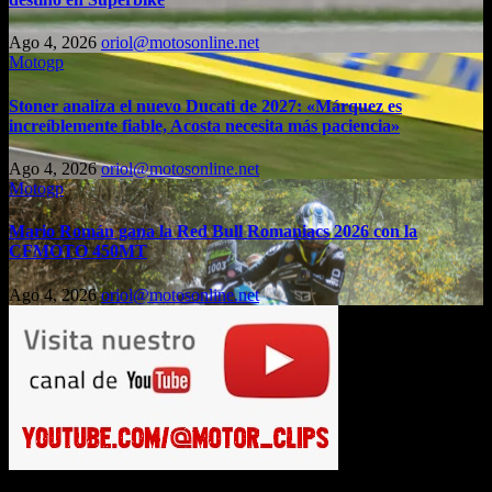
Ago 4, 2026
oriol@motosonline.net
Motogp
Stoner analiza el nuevo Ducati de 2027: «Márquez es
increíblemente fiable, Acosta necesita más paciencia»
Ago 4, 2026
oriol@motosonline.net
Motogp
Mario Román gana la Red Bull Romaniacs 2026 con la
CFMOTO 450MT
Ago 4, 2026
oriol@motosonline.net