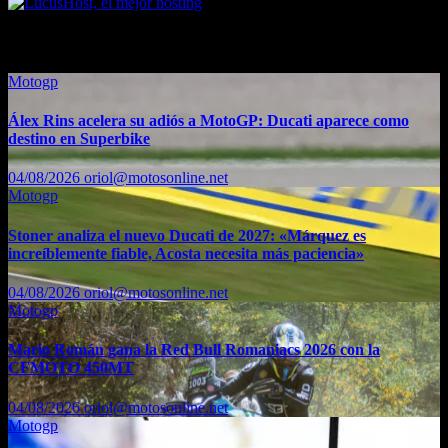
También te puede interesar...
Motogp
Álex Rins acelera su adiós a MotoGP: Ducati aparece como
destino en Superbike
04/08/2026
oriol@motosonline.net
Motogp
Stoner analiza el nuevo Ducati de 2027: «Márquez es
increíblemente fiable, Acosta necesita más paciencia»
04/08/2026
oriol@motosonline.net
Motogp
Mario Román gana la Red Bull Romaniacs 2026 con la
CFMOTO 450MT
04/08/2026
oriol@motosonline.net
Motogp