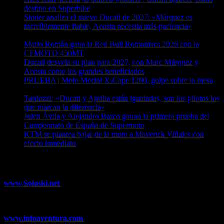
destino en Superbike
04/08/2026
Stoner analiza el nuevo Ducati de 2027: «Márquez es
increíblemente fiable, Acosta necesita más paciencia»
04/08/2026
Mario Román gana la Red Bull Romaniacs 2026 con la
CFMOTO 450MT
04/08/2026
Ducati desvela su plan para 2027, con Marc Márquez y
Acosta como los grandes beneficiados
04/08/2026
PRUEBA | Moto Morini X-Cape 1200, golpe sobre la mesa
04/08/2026
Tardozzi: «Ducati y Aprilia están igualadas, son los pilotos los
que marcan la diferencia»
03/08/2026
Julen Ávila y Alejandro Barco ganan la primera prueba del
Campeonato de España de Supermoto
03/08/2026
KTM se plantea bajar de la moto a Maverick Viñales con
efecto inmediato
03/08/2026
¿Ya conoces nuestra red de portales?
www.Soloski.net
Noticias y artículos sobre Deportes de Invierno,
Esquí, Snowboard, Esquí de Fondo, Esquí de Travesía, Estaciones
de Esquí, Meteorología,...
www.infoaventura.com
Toda la información sobre Mountain Bike