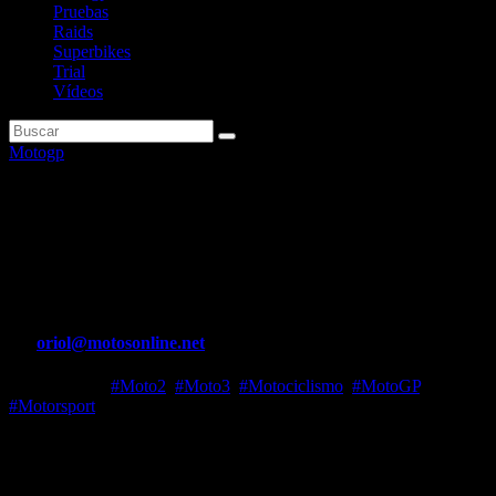
Pruebas
Raids
Superbikes
Trial
Vídeos
Motogp
Bezzecchi: «Los comisarios
nunca tocan a Márquez, que es
el piloto más sucio de MotoGP»
Por
oriol@motosonline.net
Nov 26, 2023
#Moto2
,
#Moto3
,
#Motociclismo
,
#MotoGP
,
#Motorsport
La carrera larga del Gran Premio de Valencia de MotoGP de este
domingo resultó ser una auténtica locura. La batalla por el título
entre Pecco Bagnaia y Jorge Martín se decidió después de que el