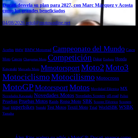
Ducati desvela su plan para 2027, con Marc Márquez y Acosta
como los grandes beneficiados
04/08/2026
oriol@motosonline.net
Etiquetas
Campeonato del Mundo
Acerbis
BMW Motorrad
Casco
BMW
Competición
Honda
Moto
Dakar
Cascos
Chaquetas Moto
Enduro
Moto2
Moto3
Mmotorsport
Kawasaki
Mercado Moto
Motociclismo
Motocilismo
Motocross
MotoGP
Motos
Motorsport
MX
Movilidad Eléctrica
Novedades Motos
off-road
Novedades Scooters
Polini
Novedades Kawasaki
Pruebas
Pruebas Motos
SBK
Ropa Moto
Raids
Scooters
Scooter Eléctrico
superbikes
WSBK
Textil Moto
WorldSBK
Test Motos
Suzuki
Trial
Shad
Yamaha
Entradas recientes
Álex Rins acelera su adiós a MotoGP: Ducati aparece como