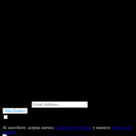
Email Address
Doy mi consentimiento para recibir correos electrónicos
promocionales de Motosonline.net
Al suscribirte, aceptas nuestra
política de privacidad
y nuestros
términos de
servicio
.