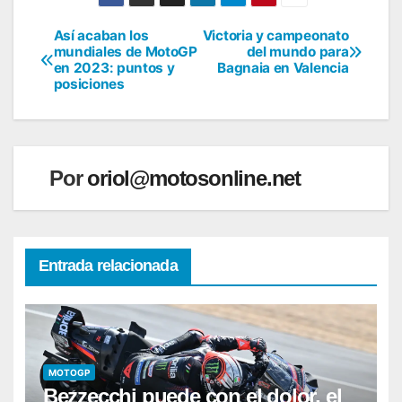
Así acaban los
Victoria y campeonato
Navegación
mundiales de MotoGP
del mundo para
en 2023: puntos y
Bagnaia en Valencia
de
posiciones
entradas
Por
oriol@motosonline.net
Entrada relacionada
MOTOGP
Bezzecchi puede con el dolor, el