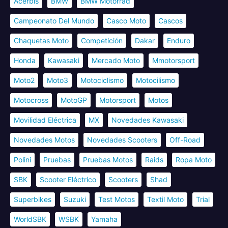
Acerbis
BMW
BMW Motorrad
Campeonato Del Mundo
Casco Moto
Cascos
Chaquetas Moto
Competición
Dakar
Enduro
Honda
Kawasaki
Mercado Moto
Mmotorsport
Moto2
Moto3
Motociclismo
Motocilismo
Motocross
MotoGP
Motorsport
Motos
Movilidad Eléctrica
MX
Novedades Kawasaki
Novedades Motos
Novedades Scooters
Off-Road
Polini
Pruebas
Pruebas Motos
Raids
Ropa Moto
SBK
Scooter Eléctrico
Scooters
Shad
Superbikes
Suzuki
Test Motos
Textil Moto
Trial
WorldSBK
WSBK
Yamaha