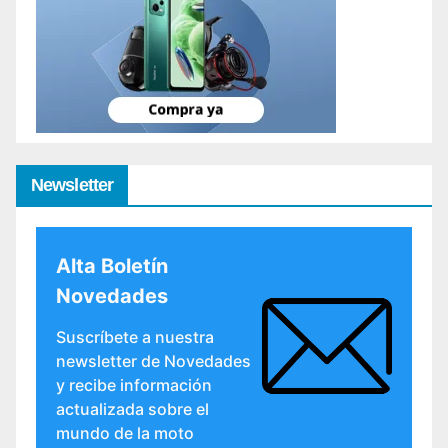
Newsletter
Alta Boletín
Novedades
Suscríbete a nuestra
newsletter de Novedades
y recibe información
actualizada sobre el
mundo de la moto