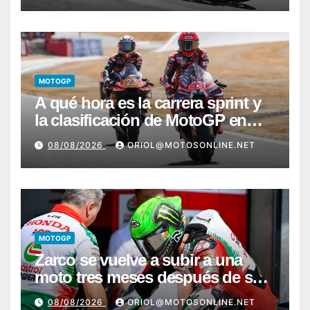
MOTOGP
A qué hora es la carrera sprint y
la clasificación de MotoGP en
Silverstone
08/08/2026
ORIOL@MOTOSONLINE.NET
MOTOGP
Zarco se vuelve a subir a una
moto tres meses después de su
grave lesión
08/08/2026
ORIOL@MOTOSONLINE.NET