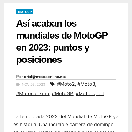
MOTOGP
Así acaban los
mundiales de MotoGP
en 2023: puntos y
posiciones
Por
oriol@motosonline.net
#Moto2
,
#Moto3
,
NOV 26, 2023
#Motociclismo
,
#MotoGP
,
#Motorsport
La temporada 2023 del Mundial de MotoGP ya
es historia. Una increíble carrera de domingo