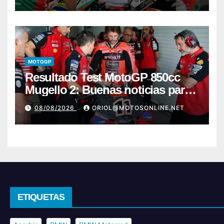
MOTOGP
Resultado Test MotoGP 850cc
Mugello 2: Buenas noticias para
Márquez y Acosta
08/08/2026
ORIOL@MOTOSONLINE.NET
ETIQUETAS