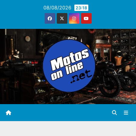
Saltar
08/08/2026
23:18
al
contenido