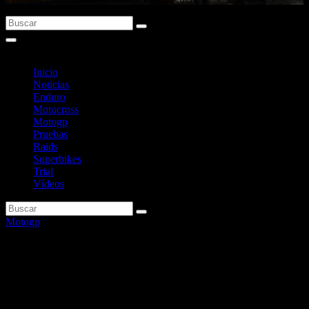
Inicio
Noticias
Enduro
Motocross
Motogp
Pruebas
Raids
Superbikes
Trial
Vídeos
Motogp
RNF asegura que va a
mantener su plaza en MotoGP
y que Razali fue despedido