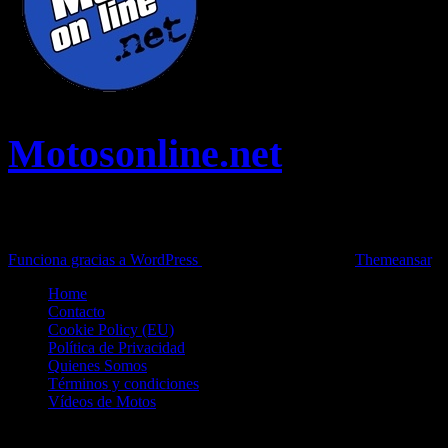
Motosonline.net
Toda la información del mundo de la Moto en una sola web,
Pruebas, Novedades, Artículos y competición.
Funciona gracias a WordPress
|
Theme: News Live by
Themeansar
.
Home
Contacto
Cookie Policy (EU)
Política de Privacidad
Quienes Somos
Términos y condiciones
Vídeos de Motos