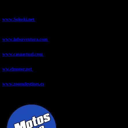
¿Ya conoces nuestra red de portales?
www.Soloski.net
Noticias y artículos sobre Deportes de Invierno,
Esquí, Snowboard, Esquí de Fondo, Esquí de Travesía, Estaciones
de Esquí, Meteorología,...
www.infoaventura.com
Toda la información sobre Mountain Bike
y Trail Running, competiciones, noticias, novedades,...
www.casaactual.com
El portal de referencia de lifestyle con
noticias y artículos sobre Decoración, Moda, Bricolaje, Recetas, ...
ww.elmotor.net
Tu web de coches en internet con noticias,
novedades, pruebas y mucho más...
www.zoomdestinos.es
Encuentra información sobre destinos de
viajes entre miles de artículos y consejos para disfrutar de tus
vacaciones y tiempo libre.