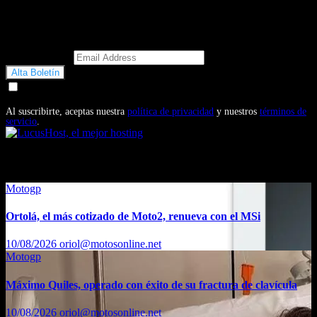
Email Address
Doy mi consentimiento para recibir correos electrónicos
promocionales de Motosonline.net
Al suscribirte, aceptas nuestra
política de privacidad
y nuestros
términos de
servicio
.
También te puede interesar...
Motogp
Ortolá, el más cotizado de Moto2, renueva con el MSi
10/08/2026
oriol@motosonline.net
Motogp
Máximo Quiles, operado con éxito de su fractura de clavícula
10/08/2026
oriol@motosonline.net