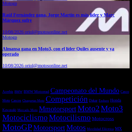
Motogp
Raúl Fernández gana, Jorge Martín es más líder y Marc
Márquez sufre
10/08/2026
oriol@motosonline.net
Motogp
Almansa gana en Moto3, con el líder Quiles ausente y ya
operado
10/08/2026
oriol@motosonline.net
Etiquetas
Campeonato del Mundo
Acerbis
BMW Motorrad
Casco
BMW
Competición
Honda
Moto
Dakar
Cascos
Chaquetas Moto
Enduro
Moto2
Moto3
Mmotorsport
Kawasaki
Mercado Moto
Motociclismo
Motocilismo
Motocross
MotoGP
Motos
Motorsport
MX
Movilidad Eléctrica