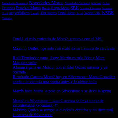
Novedades Motos
off-road
Novedades Scooters
Polini
Novedades Kawasaki
Pruebas
Pruebas Motos
SBK
Ropa Moto
Raids
Scooters
Scooter Eléctrico
superbikes
WSBK
Textil Moto
WorldSBK
Test Motos
Suzuki
Trial
Shad
Yamaha
Entradas recientes
Ortolá, el más cotizado de Moto2, renueva con el MSi
10/08/2026
Máximo Quiles, operado con éxito de su fractura de clavícula
10/08/2026
Raúl Fernández gana, Jorge Martín es más líder y Marc
Márquez sufre
10/08/2026
Almansa gana en Moto3, con el líder Quiles ausente y ya
operado
10/08/2026
Resultado Carrera Moto2 hoy en Silverstone: Manu González
celebra la victoria una vuelta antes y lo pierde todo
10/08/2026
Martín hace buena la pole en Silverstone y se lleva la sprint
09/08/2026
Moto2 en Silverstone – Izan Guevara se lleva una pole
incontestable; González, 4º
09/08/2026
Máximo Quiles se rompe la clavícula derecha y no disputará
la carrera de Silverstone
09/08/2026