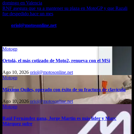
domingo en Valencia
de
RNF asegura que va a mantener su plaza en MotoGP y que Razali
entradas
fue despedido hace un mes
Por
oriol@motosonline.net
Entrada relacionada
Motogp
Ortolá, el más cotizado de Moto2, renueva con el MSi
Ago 10, 2026
oriol@motosonline.net
Motogp
Máximo Quiles, operado con éxito de su fractura de clavícula
Ago 10, 2026
oriol@motosonline.net
Motogp
Raúl Fernández gana, Jorge Martín es más líder y Marc
Márquez sufre