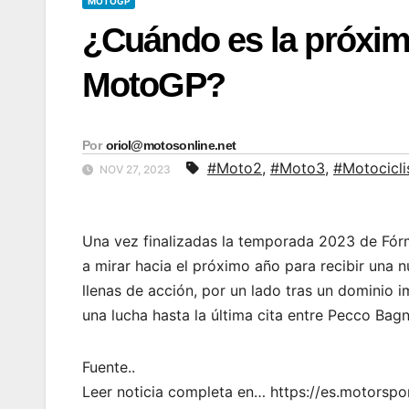
MOTOGP
¿Cuándo es la próxim
MotoGP?
Por
oriol@motosonline.net
#Moto2
,
#Moto3
,
#Motocicl
NOV 27, 2023
Una vez finalizadas la temporada 2023 de Fó
a mirar hacia el próximo año para recibir una
llenas de acción, por un lado tras un dominio 
una lucha hasta la última cita entre Pecco Bag
Fuente..
Leer noticia completa en… https://es.motors