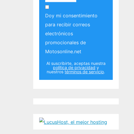
Doy mi consentimiento
para recibir correos
electrónicos
promocionales de
Motosonline.net
Al suscribirte, aceptas nuestra
política de privacidad
y
nuestros
términos de servicio
.