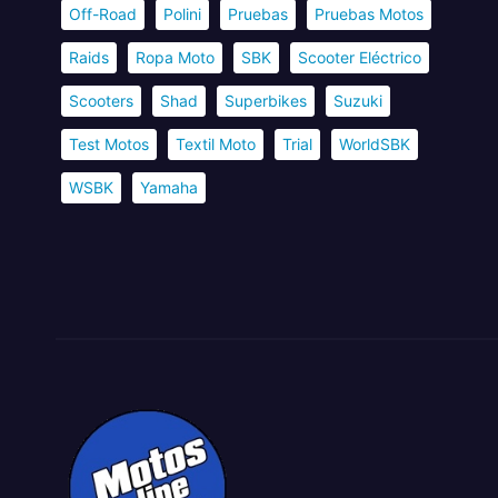
Off-Road
Polini
Pruebas
Pruebas Motos
Raids
Ropa Moto
SBK
Scooter Eléctrico
Scooters
Shad
Superbikes
Suzuki
Test Motos
Textil Moto
Trial
WorldSBK
WSBK
Yamaha