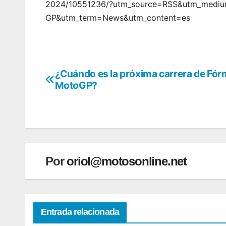
2024/10551236/?utm_source=RSS&utm_mediu
GP&utm_term=News&utm_content=es
¿Cuándo es la próxima carrera de Fórm
Navegación
MotoGP?
de
entradas
Por
oriol@motosonline.net
Entrada relacionada