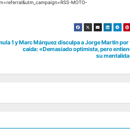
m=referral&utm_campaign=RSS-MOTO-
ula 1 y
Marc Márquez disculpa a Jorge Martín por
caída: «Demasiado optimista, pero entie
su mentalid