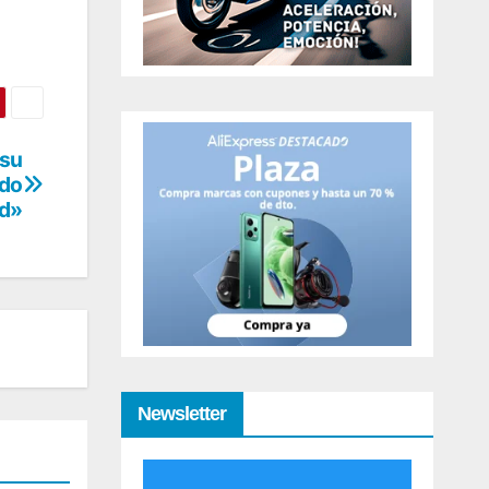
 su
ndo
ad»
Newsletter