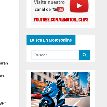
Busca En Motosonline
zarán
ras
ogp-