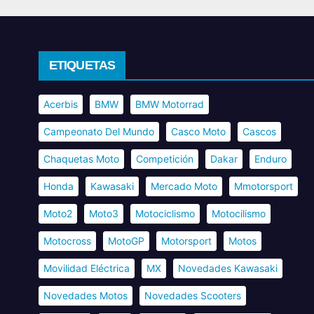
ETIQUETAS
Acerbis
BMW
BMW Motorrad
Campeonato Del Mundo
Casco Moto
Cascos
Chaquetas Moto
Competición
Dakar
Enduro
Honda
Kawasaki
Mercado Moto
Mmotorsport
Moto2
Moto3
Motociclismo
Motocilismo
Motocross
MotoGP
Motorsport
Motos
Movilidad Eléctrica
MX
Novedades Kawasaki
Novedades Motos
Novedades Scooters