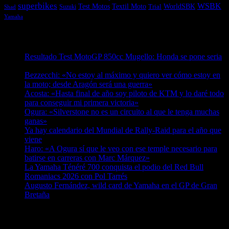
superbikes
WSBK
Textil Moto
WorldSBK
Test Motos
Suzuki
Trial
Shad
Yamaha
Entradas recientes
Resultado Test MotoGP 850cc Mugello: Honda se pone seria
07/08/2026
Bezzecchi: «No estoy al máximo y quiero ver cómo estoy en
la moto; desde Aragón será una guerra»
07/08/2026
Acosta: «Hasta final de año soy piloto de KTM y lo daré todo
para conseguir mi primera victoria»
07/08/2026
Ogura: «Silverstone no es un circuito al que le tenga muchas
ganas»
07/08/2026
Ya hay calendario del Mundial de Rally-Raid para el año que
viene
07/08/2026
Haro: «A Ogura sí que le veo con ese temple necesario para
batirse en carreras con Marc Márquez»
07/08/2026
La Yamaha Ténéré 700 conquista el podio del Red Bull
Romaniacs 2026 con Pol Tarrés
06/08/2026
Augusto Fernández, wild card de Yamaha en el GP de Gran
Bretaña
06/08/2026
¿Ya conoces nuestra red de portales?