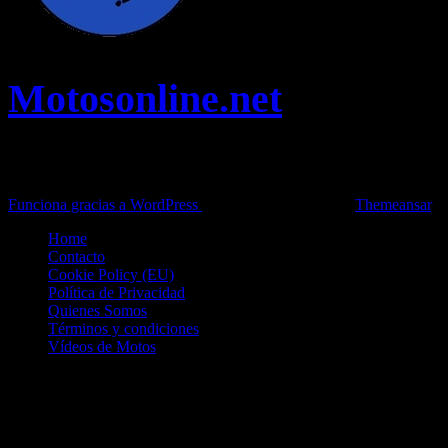
Motosonline.net
Toda la información del mundo de la Moto en una sola web,
Pruebas, Novedades, Artículos y competición.
Funciona gracias a WordPress
|
Theme: News Live by
Themeansar
.
Home
Contacto
Cookie Policy (EU)
Política de Privacidad
Quienes Somos
Términos y condiciones
Vídeos de Motos