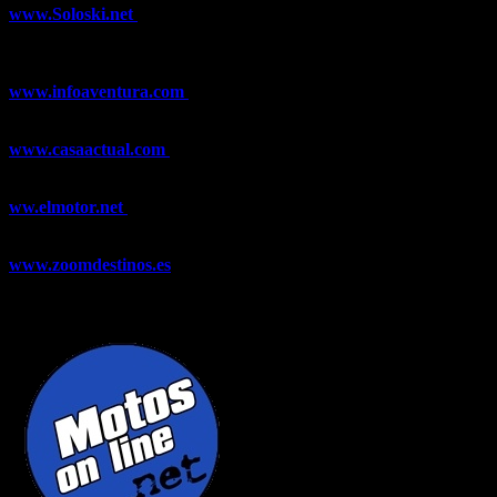
www.Soloski.net
Noticias y artículos sobre Deportes de Invierno,
Esquí, Snowboard, Esquí de Fondo, Esquí de Travesía, Estaciones
de Esquí, Meteorología,...
www.infoaventura.com
Toda la información sobre Mountain Bike
y Trail Running, competiciones, noticias, novedades,...
www.casaactual.com
El portal de referencia de lifestyle con
noticias y artículos sobre Decoración, Moda, Bricolaje, Recetas, ...
ww.elmotor.net
Tu web de coches en internet con noticias,
novedades, pruebas y mucho más...
www.zoomdestinos.es
Encuentra información sobre destinos de
viajes entre miles de artículos y consejos para disfrutar de tus
vacaciones y tiempo libre.