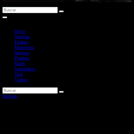
Inicio
Noticias
Enduro
Motocross
Motogp
Pruebas
Raids
Superbikes
Trial
Vídeos
Motogp
Quartararo tampoco quiso
causar problemas a Martín en
Qatar