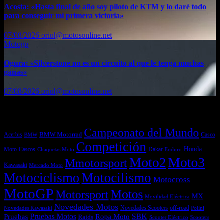
Acosta: «Hasta final de año soy piloto de KTM y lo daré todo
para conseguir mi primera victoria»
07/08/2026
oriol@motosonline.net
Motogp
Ogura: «Silverstone no es un circuito al que le tenga muchas
ganas»
07/08/2026
oriol@motosonline.net
Etiquetas
Campeonato del Mundo
Acerbis
BMW Motorrad
Casco
BMW
Competición
Honda
Moto
Dakar
Cascos
Chaquetas Moto
Enduro
Moto2
Moto3
Mmotorsport
Kawasaki
Mercado Moto
Motociclismo
Motocilismo
Motocross
MotoGP
Motos
Motorsport
MX
Movilidad Eléctrica
Novedades Motos
off-road
Novedades Scooters
Polini
Novedades Kawasaki
Pruebas
Pruebas Motos
SBK
Ropa Moto
Raids
Scooters
Scooter Eléctrico