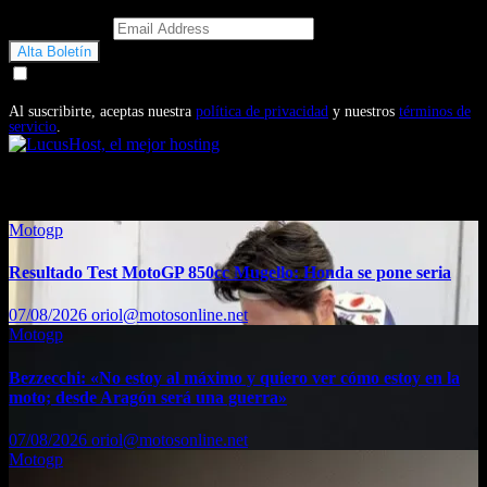
Email Address
Doy mi consentimiento para recibir correos electrónicos
promocionales de Motosonline.net
Al suscribirte, aceptas nuestra
política de privacidad
y nuestros
términos de
servicio
.
También te puede interesar...
Motogp
Resultado Test MotoGP 850cc Mugello: Honda se pone seria
07/08/2026
oriol@motosonline.net
Motogp
Bezzecchi: «No estoy al máximo y quiero ver cómo estoy en la
moto; desde Aragón será una guerra»
07/08/2026
oriol@motosonline.net
Motogp