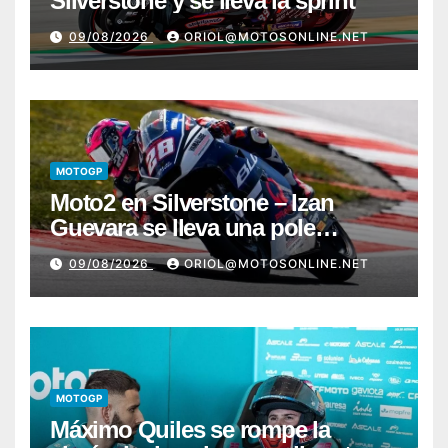
Silverstone y se lleva la sprint
09/08/2026
ORIOL@MOTOSONLINE.NET
MOTOGP
Moto2 en Silverstone – Izan
Guevara se lleva una pole
incontestable; González, 4º
09/08/2026
ORIOL@MOTOSONLINE.NET
MOTOGP
Máximo Quiles se rompe la