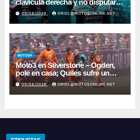
clavícula derecha y no disputará
la carrera de Silverstone
09/08/2026
ORIOL@MOTOSONLINE.NET
MOTOGP
Moto3 en Silverstone – Ogden,
pole en casa; Quiles sufre un
fuerte y preocupante accidente
09/08/2026
ORIOL@MOTOSONLINE.NET
ETIQUETAS