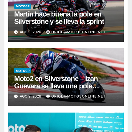
MOTOGP
Martín hace buena la pole en
Silverstone y se lleva la sprint
AGO 9, 2026
ORIOL@MOTOSONLINE.NET
MOTOGP
Moto2 en Silverstone – Izan
Guevara se lleva una pole
incontestable; González, 4º
AGO 9, 2026
ORIOL@MOTOSONLINE.NET