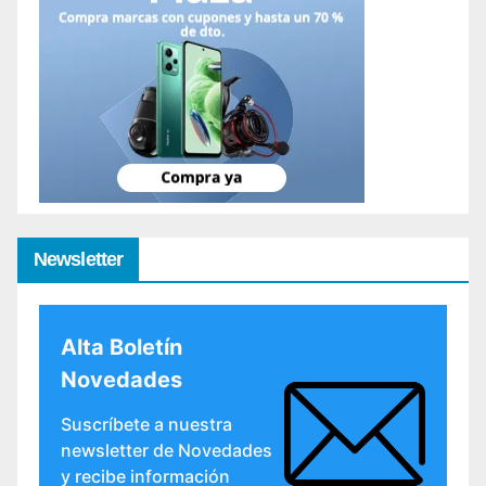
Newsletter
Alta Boletín
Novedades
Suscríbete a nuestra
newsletter de Novedades
y recibe información