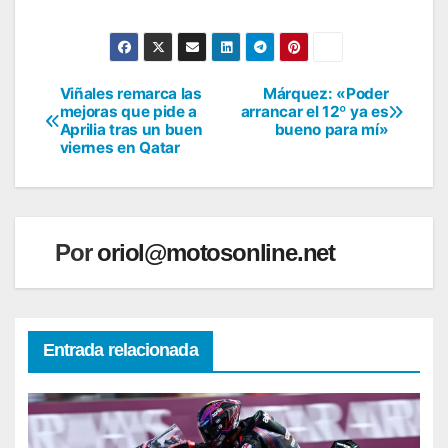
Viñales remarca las
Márquez: «Poder
Navegación
mejoras que pide a
arrancar el 12º ya es
Aprilia tras un buen
bueno para mí»
de
viernes en Qatar
entradas
Por
oriol@motosonline.net
Entrada relacionada