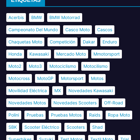
Acerbis
BMW
BMW Motorrad
Campeonato Del Mundo
Casco Moto
Cascos
Chaquetas Moto
Competición
Dakar
Enduro
Honda
Kawasaki
Mercado Moto
Mmotorsport
Moto2
Moto3
Motociclismo
Motocilismo
Motocross
MotoGP
Motorsport
Motos
Movilidad Eléctrica
MX
Novedades Kawasaki
Novedades Motos
Novedades Scooters
Off-Road
Polini
Pruebas
Pruebas Motos
Raids
Ropa Moto
SBK
Scooter Eléctrico
Scooters
Shad
Superbikes
Suzuki
Test Motos
Textil Moto
Trial