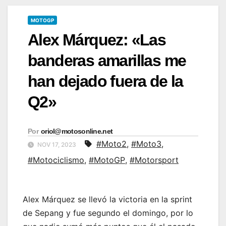
MOTOGP
Alex Márquez: «Las
banderas amarillas me
han dejado fuera de la
Q2»
Por
oriol@motosonline.net
#Moto2
,
#Moto3
,
NOV 17, 2023
#Motociclismo
,
#MotoGP
,
#Motorsport
Alex Márquez se llevó la victoria en la sprint
de Sepang y fue segundo el domingo, por lo