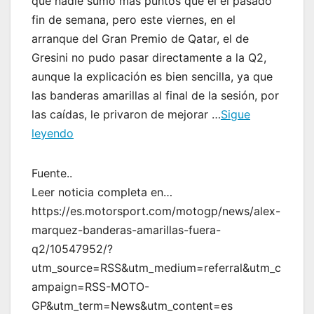
que nadie sumó más puntos que él el pasado
fin de semana, pero este viernes, en el
arranque del Gran Premio de Qatar, el de
Gresini no pudo pasar directamente a la Q2,
aunque la explicación es bien sencilla, ya que
las banderas amarillas al final de la sesión, por
las caídas, le privaron de mejorar …
Sigue
leyendo
Fuente..
Leer noticia completa en…
https://es.motorsport.com/motogp/news/alex-
marquez-banderas-amarillas-fuera-
q2/10547952/?
utm_source=RSS&utm_medium=referral&utm_c
ampaign=RSS-MOTO-
GP&utm_term=News&utm_content=es