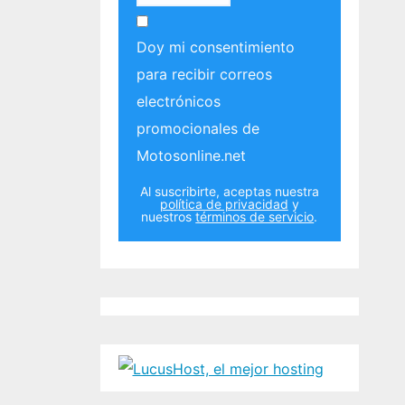
Doy mi consentimiento
para recibir correos
electrónicos
promocionales de
Motosonline.net
Al suscribirte, aceptas nuestra
política de privacidad
y
nuestros
términos de servicio
.