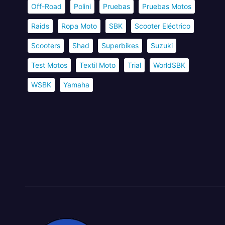
Off-Road
Polini
Pruebas
Pruebas Motos
Raids
Ropa Moto
SBK
Scooter Eléctrico
Scooters
Shad
Superbikes
Suzuki
Test Motos
Textil Moto
Trial
WorldSBK
WSBK
Yamaha