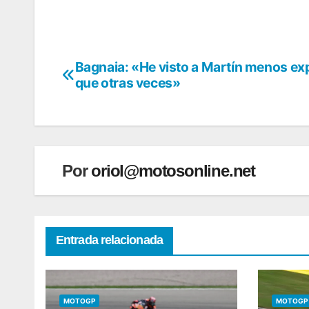
Bagnaia: «He visto a Martín menos ex
Navegación
que otras veces»
de
entradas
Por
oriol@motosonline.net
Entrada relacionada
MOTOGP
MOTOGP