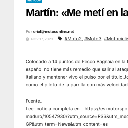
MOTOGP
Martín: «Me metí en 
Por
oriol@motosonline.net
#Moto2
,
#Moto3
,
#Motocicl
NOV 17, 2023
Colocado a 14 puntos de Pecco Bagnaia en la t
español no tiene más remedio que salir al ataqu
italiano y mantener vivo el pulso por el títul
como el piloto de la parrilla con más velocida
Fuente..
Leer noticia completa en… https://es.motorsp
maduro/10547930/?utm_source=RSS&utm_med
GP&utm_term=News&utm_content=es