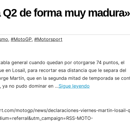
la Q2 de forma muy madura»
ismo
,
#MotoGP
,
#Motorsport
abla general cuando quedan por otorgarse 74 puntos, el
e en Losail, para recortar esa distancia que le separa del
o.Jorge Martín, que en la segunda mitad de temporada se con
d, ya no pudo dominar en …
Sigue leyendo
ort.com/motogp/news/declaraciones-viernes-martin-losail-
ium=referral&utm_campaign=RSS-MOTO-