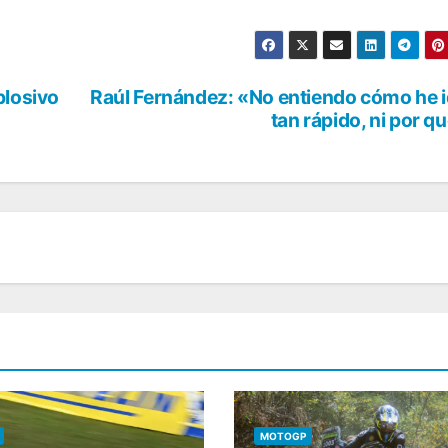
plosivo
Raúl Fernández: «No entiendo cómo he 
tan rápido, ni por q
MOTOGP