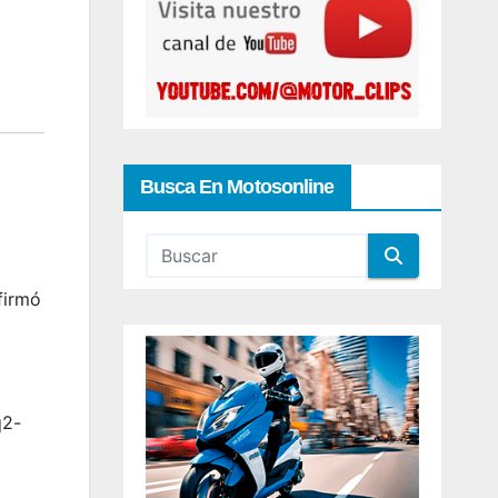
Busca En Motosonline
firmó
q2-