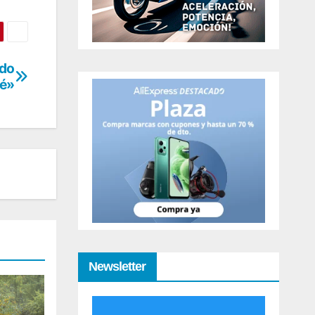
ido
ué»
Newsletter