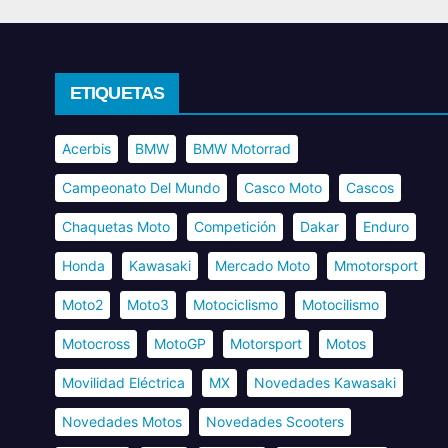
ETIQUETAS
Acerbis
BMW
BMW Motorrad
Campeonato Del Mundo
Casco Moto
Cascos
Chaquetas Moto
Competición
Dakar
Enduro
Honda
Kawasaki
Mercado Moto
Mmotorsport
Moto2
Moto3
Motociclismo
Motocilismo
Motocross
MotoGP
Motorsport
Motos
Movilidad Eléctrica
MX
Novedades Kawasaki
Novedades Motos
Novedades Scooters