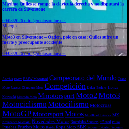
Máximo Quiles se rompe la clavícula derecha y no disputará la
carrera de Silverstone
09/08/2026
oriol@motosonline.net
Motogp
Moto3 en Silverstone – Ogden, pole en casa; Quiles sufre un
fuerte y preocupante accidente
09/08/2026
oriol@motosonline.net
Etiquetas
Campeonato del Mundo
Acerbis
BMW Motorrad
Casco
BMW
Competición
Honda
Moto
Dakar
Cascos
Chaquetas Moto
Enduro
Moto2
Moto3
Mmotorsport
Kawasaki
Mercado Moto
Motociclismo
Motocilismo
Motocross
MotoGP
Motos
Motorsport
MX
Movilidad Eléctrica
Novedades Motos
off-road
Novedades Scooters
Polini
Novedades Kawasaki
Pruebas
Pruebas Motos
SBK
Ropa Moto
Raids
Scooters
Scooter Eléctrico