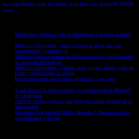
superbikes
WSBK
Textil Moto
WorldSBK
Test Motos
Suzuki
Trial
Shad
Yamaha
Entradas recientes
Martín hace buena la pole en Silverstone y se lleva la sprint
09/08/2026
Moto2 en Silverstone – Izan Guevara se lleva una pole
incontestable; González, 4º
09/08/2026
Máximo Quiles se rompe la clavícula derecha y no disputará
la carrera de Silverstone
09/08/2026
Moto3 en Silverstone – Ogden, pole en casa; Quiles sufre un
fuerte y preocupante accidente
09/08/2026
Bezzecchi puede con el dolor, el récord y con todos
08/08/2026
A qué hora es la carrera sprint y la clasificación de MotoGP
en Silverstone
08/08/2026
Zarco se vuelve a subir a una moto tres meses después de su
grave lesión
08/08/2026
Resultado Test MotoGP 850cc Mugello 2: Buenas noticias
para Márquez y Acosta
08/08/2026
¿Ya conoces nuestra red de portales?