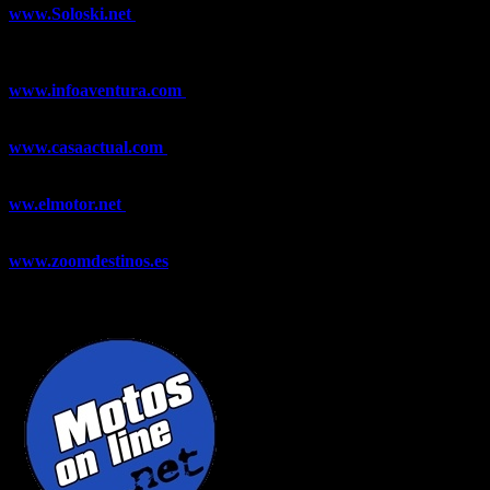
www.Soloski.net
Noticias y artículos sobre Deportes de Invierno,
Esquí, Snowboard, Esquí de Fondo, Esquí de Travesía, Estaciones
de Esquí, Meteorología,...
www.infoaventura.com
Toda la información sobre Mountain Bike
y Trail Running, competiciones, noticias, novedades,...
www.casaactual.com
El portal de referencia de lifestyle con
noticias y artículos sobre Decoración, Moda, Bricolaje, Recetas, ...
ww.elmotor.net
Tu web de coches en internet con noticias,
novedades, pruebas y mucho más...
www.zoomdestinos.es
Encuentra información sobre destinos de
viajes entre miles de artículos y consejos para disfrutar de tus
vacaciones y tiempo libre.