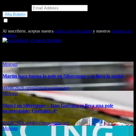
Email Address
Doy mi consentimiento para recibir correos electrónicos
promocionales de Motosonline.net
Al suscribirte, aceptas nuestra
política de privacidad
y nuestros
términos de
servicio
.
También te puede interesar...
Motogp
Martín hace buena la pole en Silverstone y se lleva la sprint
09/08/2026
oriol@motosonline.net
Motogp
Moto2 en Silverstone – Izan Guevara se lleva una pole
incontestable; González, 4º
09/08/2026
oriol@motosonline.net
Motogp