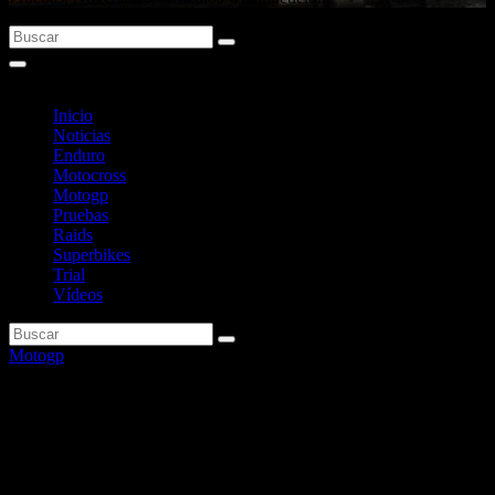
Inicio
Noticias
Enduro
Motocross
Motogp
Pruebas
Raids
Superbikes
Trial
Vídeos
Motogp
Raúl Fernández se estrena, en
Qatar, liderando un
entrenamiento