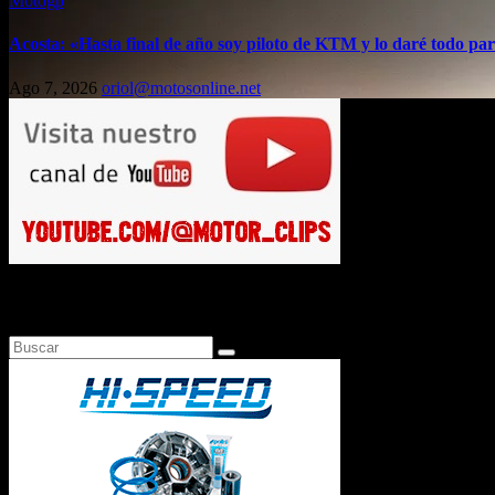
Motogp
Acosta: «Hasta final de año soy piloto de KTM y lo daré todo par
Ago 7, 2026
oriol@motosonline.net
Busca en Motosonline