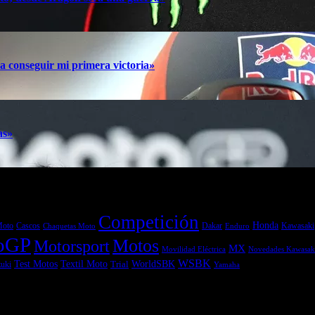
a conseguir mi primera victoria»
as»
Competición
Honda
Moto
Dakar
Kawasaki
Cascos
Chaquetas Moto
Enduro
oGP
Motos
Motorsport
MX
Movilidad Eléctrica
Novedades Kawasak
WSBK
Textil Moto
WorldSBK
Test Motos
uki
Trial
Yamaha