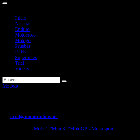
Inicio
Noticias
Enduro
Motocross
Motogp
Pruebas
Raids
Superbikes
Trial
Vídeos
Motogp
Bagnaia: «No considero Qatar c
Por
oriol@motosonline.net
Nov 16, 2023
#Moto2
,
#Moto3
,
#MotoGP
,
#Motorsport
Pecco Bagnaia llega al fin de semana que le puede coronar como bic