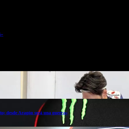
era oportunidad de cerrar el campeonato del 2023 en Qatar, siempre y c
s/declaraciones-bagnaia-jueves-qatar-bola-partido/10547098/?utm
6»
oto; desde Aragón será una guerra»