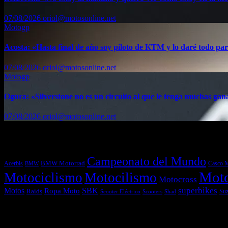
07/08/2026
oriol@motosonline.net
Motogp
Acosta: «Hasta final de año soy piloto de KTM y lo daré todo par
07/08/2026
oriol@motosonline.net
Motogp
Ogura: «Silverstone no es un circuito al que le tenga muchas gan
07/08/2026
oriol@motosonline.net
Etiquetas
Campeonato del Mundo
Acerbis
BMW Motorrad
Casco 
BMW
Mot
Motociclismo
Motocilismo
Motocross
superbikes
Motos
SBK
Ropa Moto
Raids
Suz
Scooters
Shad
Scooter Eléctrico
Entradas recientes