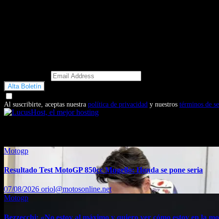
Email Address
Doy mi consentimiento para recibir correos electrónicos promocio
Al suscribirte, aceptas nuestra
política de privacidad
y nuestros
términos de se
También te puede interesar...
Motogp
Resultado Test MotoGP 850cc Mugello: Honda se pone seria
07/08/2026
oriol@motosonline.net
Motogp
Bezzecchi: «No estoy al máximo y quiero ver cómo estoy en la m