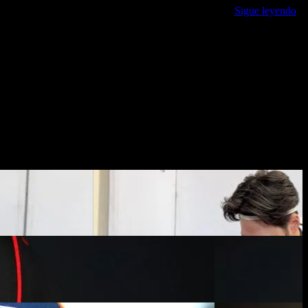
uando salga con 37 puntos de colchón o más de cara a …
Sigue leyendo
_source=RSS&utm_medium=referral&utm_campaign=RSS-MOTO-