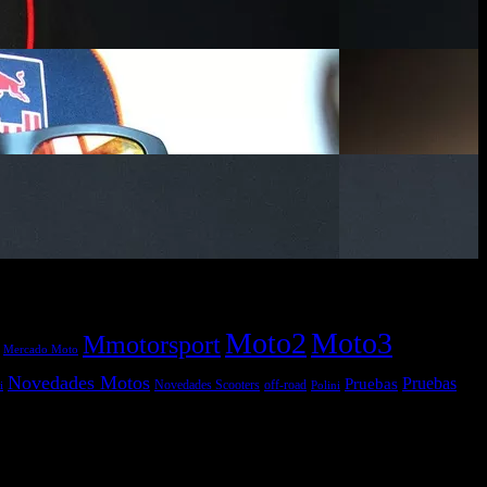
Moto2
Moto3
Mmotorsport
Mercado Moto
Novedades Motos
Pruebas
Pruebas
off-road
Novedades Scooters
Polini
i