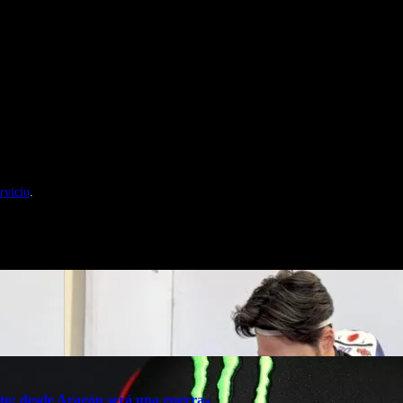
nales de Motosonline.net
rvicio
.
oto; desde Aragón será una guerra»