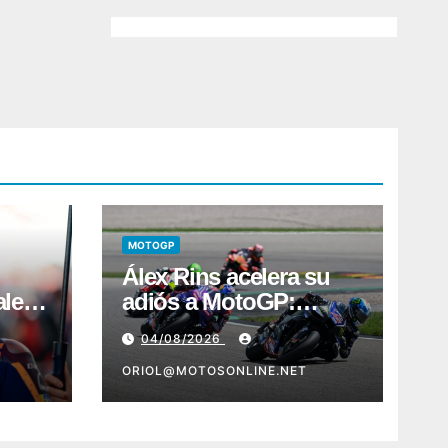
MOTOGP
Álex Rins acelera su
ales
adiós a MotoGP:
Ducati aparece como
04/08/2026
destino en Superbike
ORIOL@MOTOSONLINE.NET