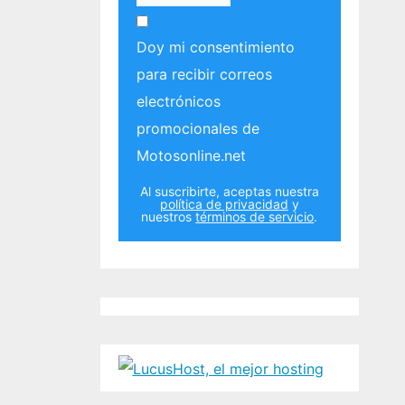
Doy mi consentimiento
para recibir correos
electrónicos
promocionales de
Motosonline.net
Al suscribirte, aceptas nuestra
política de privacidad
y
nuestros
términos de servicio
.