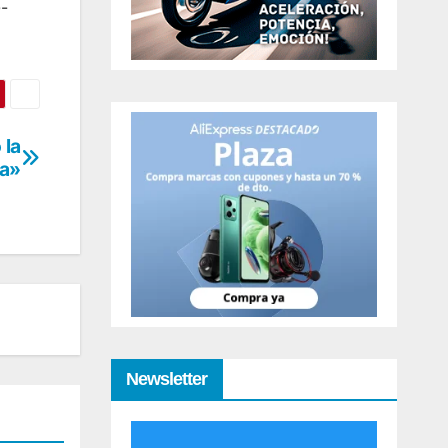
-
 la
ma»
Newsletter