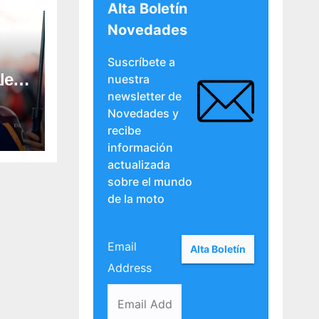
Alta Boletín
Novedades
Suscríbete a
les
nuestra
newsletter de
Novedades y
recibe
información
actualizada
sobre el mundo
de la moto
Email
Address