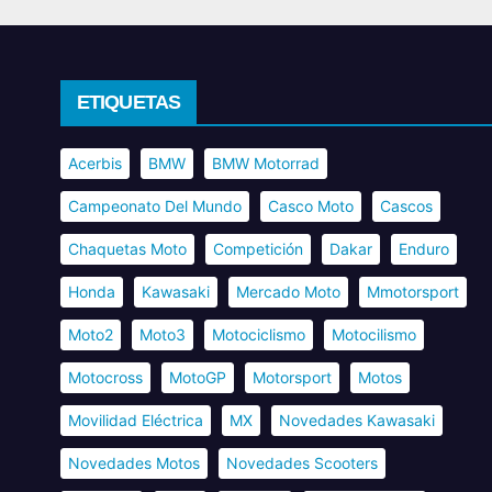
ETIQUETAS
Acerbis
BMW
BMW Motorrad
Campeonato Del Mundo
Casco Moto
Cascos
Chaquetas Moto
Competición
Dakar
Enduro
Honda
Kawasaki
Mercado Moto
Mmotorsport
Moto2
Moto3
Motociclismo
Motocilismo
Motocross
MotoGP
Motorsport
Motos
Movilidad Eléctrica
MX
Novedades Kawasaki
Novedades Motos
Novedades Scooters