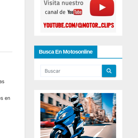
Busca En Motosonline
as
es en