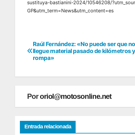
sustituya-bastianini-2024/10546208/?utm_
GP&utm_term=News&utm_content=es
Raúl Fernández: «No puede ser que n
Navegación
llegue material pasado de kilómetros y
de
rompa»
entradas
Por
oriol@motosonline.net
Entrada relacionada