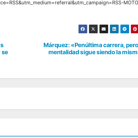
source=RSS&utm_medium=referral&utm_campaign=RSS-MOTO
os
Márquez: «Penúltima carrera, pero
 se
mentalidad sigue siendo la mis