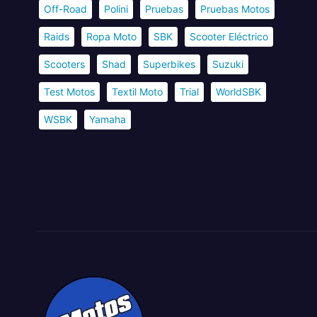
Off-Road
Polini
Pruebas
Pruebas Motos
Raids
Ropa Moto
SBK
Scooter Eléctrico
Scooters
Shad
Superbikes
Suzuki
Test Motos
Textil Moto
Trial
WorldSBK
WSBK
Yamaha