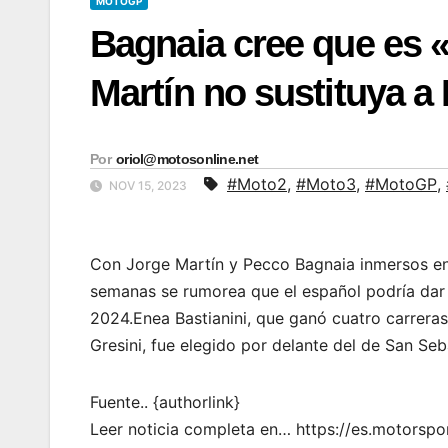
MOTOGP
Bagnaia cree que es 
Martín no sustituya a 
Por
oriol@motosonline.net
#Moto2
,
#Moto3
,
#MotoGP
,
NOV 15, 2023
Con Jorge Martín y Pecco Bagnaia inmersos en 
semanas se rumorea que el español podría dar e
2024.Enea Bastianini, que ganó cuatro carrera
Gresini, fue elegido por delante del de San Se
Fuente.. {authorlink}
Leer noticia completa en… https://es.motors