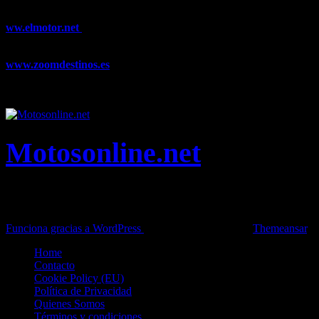
noticias y artículos sobre Decoración, Moda, Bricolaje, Recetas, ...
ww.elmotor.net
Tu web de coches en internet con noticias,
novedades, pruebas y mucho más...
www.zoomdestinos.es
Encuentra información sobre destinos de
viajes entre miles de artículos y consejos para disfrutar de tus
vacaciones y tiempo libre.
Motosonline.net
Toda la información del mundo de la Moto en una sola web,
Pruebas, Novedades, Artículos y competición.
Funciona gracias a WordPress
|
Theme: News Live by
Themeansar
.
Home
Contacto
Cookie Policy (EU)
Política de Privacidad
Quienes Somos
Términos y condiciones