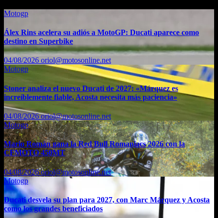
Motogp
Álex Rins acelera su adiós a MotoGP: Ducati aparece como
destino en Superbike
04/08/2026
oriol@motosonline.net
Motogp
Stoner analiza el nuevo Ducati de 2027: «Márquez es
increíblemente fiable, Acosta necesita más paciencia»
04/08/2026
oriol@motosonline.net
Motogp
Mario Román gana la Red Bull Romaniacs 2026 con la
CFMOTO 450MT
04/08/2026
oriol@motosonline.net
Motogp
Ducati desvela su plan para 2027, con Marc Márquez y Acosta
como los grandes beneficiados