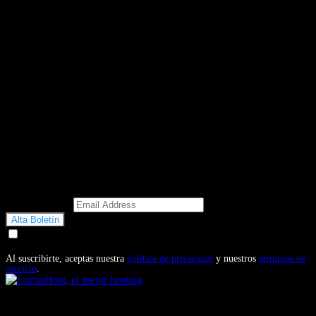
Email Address
Doy mi consentimiento para recibir correos electrónicos
promocionales de Motosonline.net
Al suscribirte, aceptas nuestra
política de privacidad
y nuestros
términos de
servicio
.
También te puede interesar...