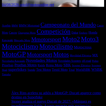
04/08/2026
oriol@motosonline.net
Etiquetas
Campeonato del Mundo
Acerbis
BMW Motorrad
Casco
BMW
Competición
Honda
Moto
Dakar
Cascos
Chaquetas Moto
Enduro
Moto2
Moto3
Mmotorsport
Kawasaki
Mercado Moto
Motociclismo
Motocilismo
Motocross
MotoGP
Motos
Motorsport
MX
Movilidad Eléctrica
Novedades Motos
off-road
Novedades Scooters
Polini
Novedades Kawasaki
Pruebas
Pruebas Motos
SBK
Ropa Moto
Raids
Scooters
Scooter Eléctrico
superbikes
WSBK
Textil Moto
WorldSBK
Test Motos
Suzuki
Trial
Shad
Yamaha
Entradas recientes
Álex Rins acelera su adiós a MotoGP: Ducati aparece como
destino en Superbike
04/08/2026
Stoner analiza el nuevo Ducati de 2027: «Márquez es
increíblemente fiable, Acosta necesita más paciencia»