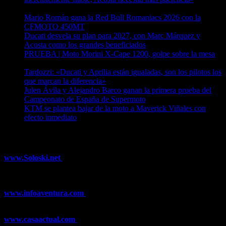
04/08/2026
Mario Román gana la Red Bull Romaniacs 2026 con la
CFMOTO 450MT
04/08/2026
Ducati desvela su plan para 2027, con Marc Márquez y
Acosta como los grandes beneficiados
04/08/2026
PRUEBA | Moto Morini X-Cape 1200, golpe sobre la mesa
04/08/2026
Tardozzi: «Ducati y Aprilia están igualadas, son los pilotos los
que marcan la diferencia»
03/08/2026
Julen Ávila y Alejandro Barco ganan la primera prueba del
Campeonato de España de Supermoto
03/08/2026
KTM se plantea bajar de la moto a Maverick Viñales con
efecto inmediato
03/08/2026
¿Ya conoces nuestra red de portales?
www.Soloski.net
Noticias y artículos sobre Deportes de Invierno,
Esquí, Snowboard, Esquí de Fondo, Esquí de Travesía, Estaciones
de Esquí, Meteorología,...
www.infoaventura.com
Toda la información sobre Mountain Bike
y Trail Running, competiciones, noticias, novedades,...
www.casaactual.com
El portal de referencia de lifestyle con