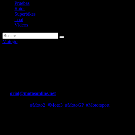
Pruebas
Raids
Superbikes
Trial
Vídeos
Motogp
Martín: «Ahora voy a
arriesgar; me da igual acabar
segundo a un punto que a 80»
Por
oriol@motosonline.net
Nov 13, 2023
#Moto2
,
#Moto3
,
#MotoGP
,
#Motorsport
El piloto español de Pramac llegó a Malasia con el objetivo de
«recortar puntos, me da igual cuantos, pero recortar», dijo el jueves.
Recortó el sábado, en la sprint, dos puntitos, pero el domingo perdió
tres, por lo que salió de Sepang uno más lejos del liderato que