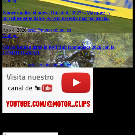
Motogp
Stoner analiza el nuevo Ducati de 2027: «Márquez es
increíblemente fiable, Acosta necesita más paciencia»
Ago 4, 2026
oriol@motosonline.net
Motogp
Mario Román gana la Red Bull Romaniacs 2026 con la
CFMOTO 450MT
Ago 4, 2026
oriol@motosonline.net
Busca en Motosonline