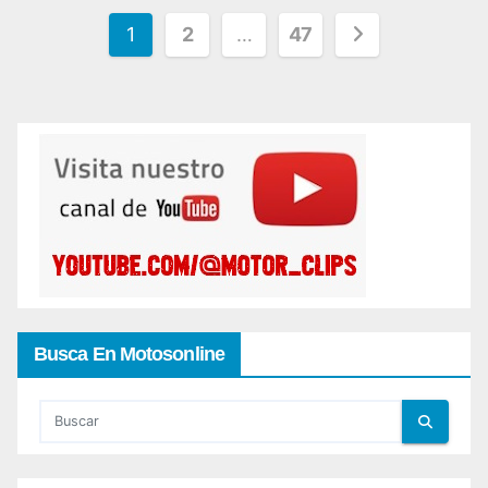
Paginación
1
2
…
47
de
entradas
Busca En Motosonline