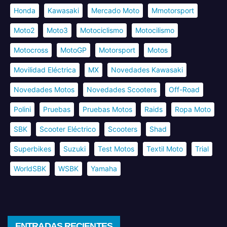
Honda
Kawasaki
Mercado Moto
Mmotorsport
Moto2
Moto3
Motociclismo
Motocilismo
Motocross
MotoGP
Motorsport
Motos
Movilidad Eléctrica
MX
Novedades Kawasaki
Novedades Motos
Novedades Scooters
Off-Road
Polini
Pruebas
Pruebas Motos
Raids
Ropa Moto
SBK
Scooter Eléctrico
Scooters
Shad
Superbikes
Suzuki
Test Motos
Textil Moto
Trial
WorldSBK
WSBK
Yamaha
ENTRADAS RECIENTES