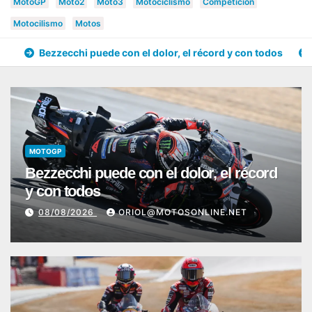
MotoGP
Moto2
Moto3
Motociclismo
Competición
Motocilismo
Motos
Bezzecchi puede con el dolor, el récord y con todos
MOTOGP
Bezzecchi puede con el dolor, el récord
y con todos
08/08/2026
ORIOL@MOTOSONLINE.NET