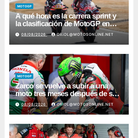
MOTOGP
A qué hora es la carrera sprint y
la clasificación de MotoGP en
Silverstone
08/08/2026
ORIOL@MOTOSONLINE.NET
MOTOGP
Zarco se vuelve a subir a una
moto tres meses después de su
grave lesión
08/08/2026
ORIOL@MOTOSONLINE.NET