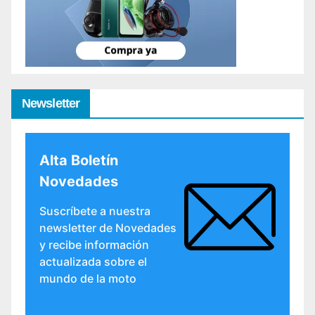
Newsletter
Alta Boletín
Novedades
Suscríbete a nuestra
newsletter de Novedades
y recibe información
actualizada sobre el
mundo de la moto