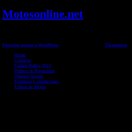
Motosonline.net
Toda la información del mundo de la Moto en una sola web,
Pruebas, Novedades, Artículos y competición.
Funciona gracias a WordPress
|
Theme: News Live by
Themeansar
.
Home
Contacto
Cookie Policy (EU)
Política de Privacidad
Quienes Somos
Términos y condiciones
Vídeos de Motos