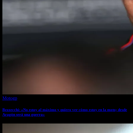
Motogp
Bezzecchi: «No estoy al máximo y quiero ver cómo estoy en la moto; desde
Aragón será una guerra»