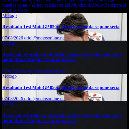
muchas ganas»
Ya hay calendario del Mundial de Rally-Raid para el
año que viene
Motogp
Resultado Test MotoGP 850cc Mugello: Honda se pone seria
07/08/2026
oriol@motosonline.net
Motogp
Bezzecchi: «No estoy al máximo y quiero ver cómo estoy en la
moto; desde Aragón será una guerra»
07/08/2026
oriol@motosonline.net
Motogp
Resultado Test MotoGP 850cc Mugello: Honda se pone seria
07/08/2026
oriol@motosonline.net
Motogp
Bezzecchi: «No estoy al máximo y quiero ver cómo estoy en la
moto; desde Aragón será una guerra»