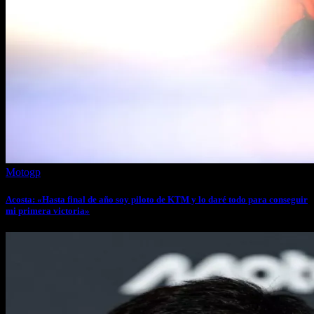
Motogp
Acosta: «Hasta final de año soy piloto de KTM y lo daré todo para conseguir
mi primera victoria»