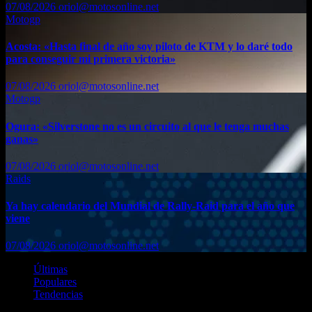
07/08/2026
oriol@motosonline.net
Motogp
Acosta: «Hasta final de año soy piloto de KTM y lo daré todo
para conseguir mi primera victoria»
07/08/2026
oriol@motosonline.net
Motogp
Ogura: «Silverstone no es un circuito al que le tenga muchas
ganas»
07/08/2026
oriol@motosonline.net
Raids
Ya hay calendario del Mundial de Rally-Raid para el año que
viene
07/08/2026
oriol@motosonline.net
Últimas
Populares
Tendencias