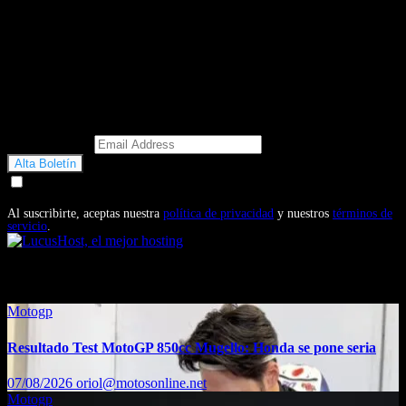
Email Address
Doy mi consentimiento para recibir correos electrónicos
promocionales de Motosonline.net
Al suscribirte, aceptas nuestra
política de privacidad
y nuestros
términos de
servicio
.
También te puede interesar...
Motogp
Resultado Test MotoGP 850cc Mugello: Honda se pone seria
07/08/2026
oriol@motosonline.net
Motogp