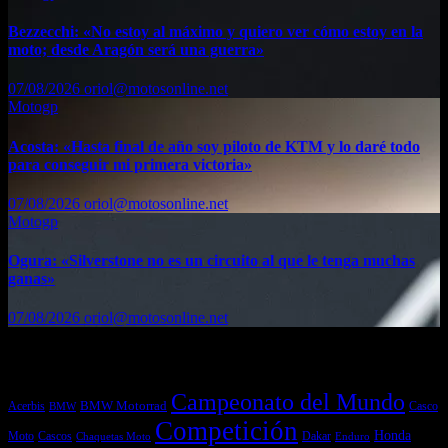
Bezzecchi: «No estoy al máximo y quiero ver cómo estoy en la
moto; desde Aragón será una guerra»
07/08/2026
oriol@motosonline.net
Motogp
Acosta: «Hasta final de año soy piloto de KTM y lo daré todo
para conseguir mi primera victoria»
07/08/2026
oriol@motosonline.net
Motogp
Ogura: «Silverstone no es un circuito al que le tenga muchas
ganas»
07/08/2026
oriol@motosonline.net
Etiquetas
Campeonato del Mundo
Acerbis
BMW Motorrad
Casco
BMW
Competición
Honda
Moto
Dakar
Cascos
Chaquetas Moto
Enduro