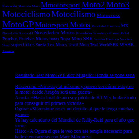
Moto2
Moto3
Mmotorsport
Kawasaki
Mercado Moto
Motociclismo
Motocilismo
Motocross
MotoGP
Motos
Motorsport
MX
Movilidad Eléctrica
Novedades Motos
off-road
Novedades Scooters
Polini
Novedades Kawasaki
Pruebas
Pruebas Motos
SBK
Ropa Moto
Raids
Scooters
Scooter Eléctrico
superbikes
WSBK
Textil Moto
WorldSBK
Test Motos
Suzuki
Trial
Shad
Yamaha
Entradas recientes
Resultado Test MotoGP 850cc Mugello: Honda se pone seria
07/08/2026
Bezzecchi: «No estoy al máximo y quiero ver cómo estoy en
la moto; desde Aragón será una guerra»
07/08/2026
Acosta: «Hasta final de año soy piloto de KTM y lo daré todo
para conseguir mi primera victoria»
07/08/2026
Ogura: «Silverstone no es un circuito al que le tenga muchas
ganas»
07/08/2026
Ya hay calendario del Mundial de Rally-Raid para el año que
viene
07/08/2026
Haro: «A Ogura sí que le veo con ese temple necesario para
batirse en carreras con Marc Márquez»
07/08/2026