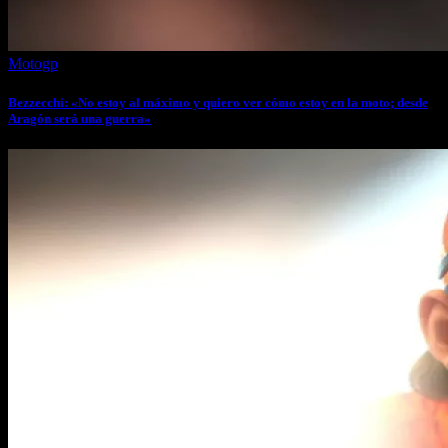
Motogp
Bezzecchi: «No estoy al máximo y quiero ver cómo estoy en la moto; desde
Aragón será una guerra»