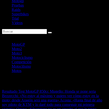
Motogp
Pruebas
Raids
Superbikes
Trial
Vídeos
Etiquetas principales
MotoGP
Moto2
Moto3
Motociclismo
Competición
Motocilismo
Motos
Última entrada
Resultado Test MotoGP 850cc Mugello: Honda se pone seria
Bezzecchi: «No estoy al máximo y quiero ver cómo estoy en la
moto; desde Aragón será una guerra»
Acosta: «Hasta final de año
soy piloto de KTM y lo daré todo para conseguir mi primera
victoria»
Ogura: «Silverstone no es un circuito al que le tenga