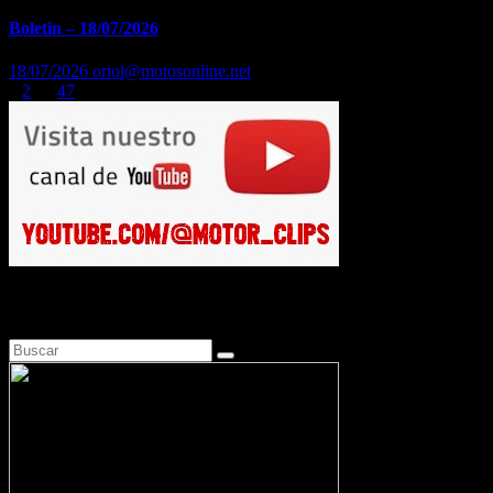
Boletin – 18/07/2026
18/07/2026
oriol@motosonline.net
Paginación
1
2
…
47
de
entradas
Busca en Motosonline