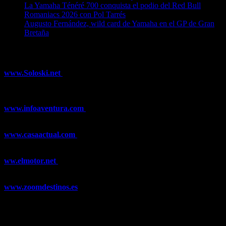
La Yamaha Ténéré 700 conquista el podio del Red Bull
Romaniacs 2026 con Pol Tarrés
06/08/2026
Augusto Fernández, wild card de Yamaha en el GP de Gran
Bretaña
06/08/2026
¿Ya conoces nuestra red de portales?
www.Soloski.net
Noticias y artículos sobre Deportes de Invierno,
Esquí, Snowboard, Esquí de Fondo, Esquí de Travesía, Estaciones
de Esquí, Meteorología,...
www.infoaventura.com
Toda la información sobre Mountain Bike
y Trail Running, competiciones, noticias, novedades,...
www.casaactual.com
El portal de referencia de lifestyle con
noticias y artículos sobre Decoración, Moda, Bricolaje, Recetas, ...
ww.elmotor.net
Tu web de coches en internet con noticias,
novedades, pruebas y mucho más...
www.zoomdestinos.es
Encuentra información sobre destinos de
viajes entre miles de artículos y consejos para disfrutar de tus
vacaciones y tiempo libre.